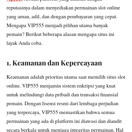
reputasinya dalam menyediakan permainan slot online
yang aman, adil, dan dengan pembayaran yang cepat.
Mengapa VIP555 menjadi pilihan utama banyak
pemain? Berikut beberapa alasan mengapa situs ini
layak Anda coba.
1. Keamanan dan Kepercayaan
Keamanan adalah prioritas utama saat memilih situs slot
online. VIP555 menjamin sistem enkripsi yang kuat
untuk melindungi data pribadi dan transaksi finansial
pemain. Dengan lisensi resmi dari lembaga perjudian
yang terpercaya, VIP555 memastikan bahwa semua
permainan yang ada di platform ini diawasi dan diaudit
secara berkala untuk menjaga integritas permainan. Hal