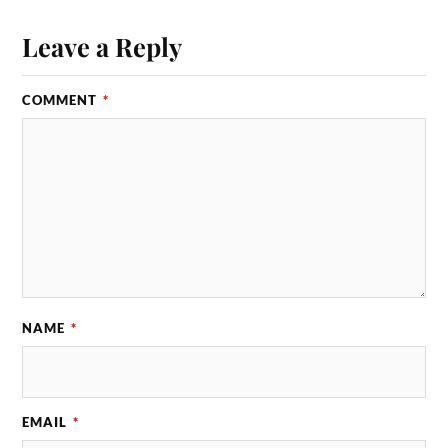
Leave a Reply
COMMENT
*
NAME
*
EMAIL
*