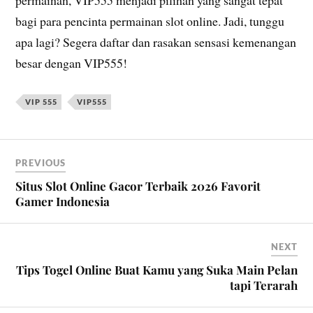
permainan, VIP555 menjadi pilihan yang sangat tepat
bagi para pencinta permainan slot online. Jadi, tunggu
apa lagi? Segera daftar dan rasakan sensasi kemenangan
besar dengan VIP555!
VIP 555
VIP555
PREVIOUS
Situs Slot Online Gacor Terbaik 2026 Favorit
Gamer Indonesia
NEXT
Tips Togel Online Buat Kamu yang Suka Main Pelan
tapi Terarah