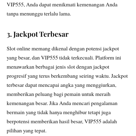
VIP555, Anda dapat menikmati kemenangan Anda
tanpa menunggu terlalu lama.
3. Jackpot Terbesar
Slot online memang dikenal dengan potensi jackpot
yang besar, dan VIP555 tidak terkecuali. Platform ini
menawarkan berbagai jenis slot dengan jackpot
progresif yang terus berkembang seiring waktu. Jackpot
terbesar dapat mencapai angka yang menggiurkan,
memberikan peluang bagi pemain untuk meraih
kemenangan besar. Jika Anda mencari pengalaman
bermain yang tidak hanya menghibur tetapi juga
berpotensi memberikan hasil besar, VIP555 adalah
pilihan yang tepat.