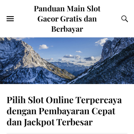
Panduan Main Slot
Gacor Gratis dan
Berbayar
Pilih Slot Online Terpercaya
dengan Pembayaran Cepat
dan Jackpot Terbesar