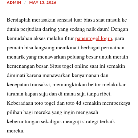
ADMIN
MAY 13, 2026
Bersiaplah merasakan sensasi luar biasa saat masuk ke
dunia perjudian daring yang sedang naik daun! Dengan
kemudahan akses melalui fitur
panentogel login
, para
pemain bisa langsung menikmati berbagai permainan
menarik yang menawarkan peluang besar untuk meraih
kemenangan besar. Situs togel online saat ini semakin
diminati karena menawarkan kenyamanan dan
kecepatan transaksi, memungkinkan bettor melakukan
taruhan kapan saja dan di mana saja tanpa ribet.
Keberadaan toto togel dan toto 4d semakin memperkaya
pilihan bagi mereka yang ingin mengasah
keberuntungan sekaligus menguji strategi terbaik
mereka.