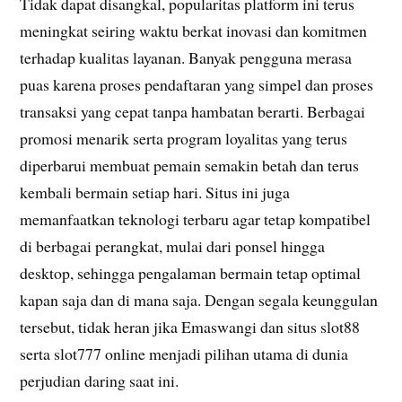
Tidak dapat disangkal, popularitas platform ini terus
meningkat seiring waktu berkat inovasi dan komitmen
terhadap kualitas layanan. Banyak pengguna merasa
puas karena proses pendaftaran yang simpel dan proses
transaksi yang cepat tanpa hambatan berarti. Berbagai
promosi menarik serta program loyalitas yang terus
diperbarui membuat pemain semakin betah dan terus
kembali bermain setiap hari. Situs ini juga
memanfaatkan teknologi terbaru agar tetap kompatibel
di berbagai perangkat, mulai dari ponsel hingga
desktop, sehingga pengalaman bermain tetap optimal
kapan saja dan di mana saja. Dengan segala keunggulan
tersebut, tidak heran jika Emaswangi dan situs slot88
serta slot777 online menjadi pilihan utama di dunia
perjudian daring saat ini.