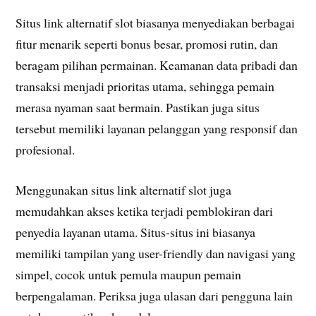
Situs link alternatif slot biasanya menyediakan berbagai
fitur menarik seperti bonus besar, promosi rutin, dan
beragam pilihan permainan. Keamanan data pribadi dan
transaksi menjadi prioritas utama, sehingga pemain
merasa nyaman saat bermain. Pastikan juga situs
tersebut memiliki layanan pelanggan yang responsif dan
profesional.
Menggunakan situs link alternatif slot juga
memudahkan akses ketika terjadi pemblokiran dari
penyedia layanan utama. Situs-situs ini biasanya
memiliki tampilan yang user-friendly dan navigasi yang
simpel, cocok untuk pemula maupun pemain
berpengalaman. Periksa juga ulasan dari pengguna lain