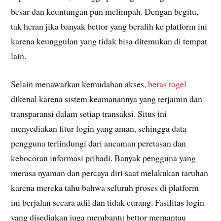
besar dan keuntungan pun melimpah. Dengan begitu,
tak heran jika banyak bettor yang beralih ke platform ini
karena keunggulan yang tidak bisa ditemukan di tempat
lain.
Selain menawarkan kemudahan akses,
beras togel
dikenal karena sistem keamanannya yang terjamin dan
transparansi dalam setiap transaksi. Situs ini
menyediakan fitur login yang aman, sehingga data
pengguna terlindungi dari ancaman peretasan dan
kebocoran informasi pribadi. Banyak pengguna yang
merasa nyaman dan percaya diri saat melakukan taruhan
karena mereka tahu bahwa seluruh proses di platform
ini berjalan secara adil dan tidak curang. Fasilitas login
yang disediakan juga membantu bettor memantau