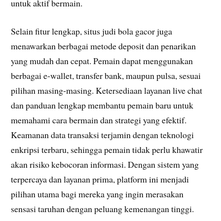
untuk aktif bermain.
Selain fitur lengkap, situs judi bola gacor juga
menawarkan berbagai metode deposit dan penarikan
yang mudah dan cepat. Pemain dapat menggunakan
berbagai e-wallet, transfer bank, maupun pulsa, sesuai
pilihan masing-masing. Ketersediaan layanan live chat
dan panduan lengkap membantu pemain baru untuk
memahami cara bermain dan strategi yang efektif.
Keamanan data transaksi terjamin dengan teknologi
enkripsi terbaru, sehingga pemain tidak perlu khawatir
akan risiko kebocoran informasi. Dengan sistem yang
terpercaya dan layanan prima, platform ini menjadi
pilihan utama bagi mereka yang ingin merasakan
sensasi taruhan dengan peluang kemenangan tinggi.