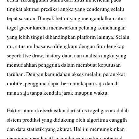
tingkat akurasi prediksi angka yang cenderung selalu
tepat sasaran. Banyak bettor yang mengandalkan situs
togel gacor karena menawarkan peluang kemenangan
yang lebih tinggi dibandingkan platform lainnya. Selain
itu, situs ini biasanya dilengkapi dengan fitur lengkap
seperti live draw, history data, dan analisis angka yang
memudahkan pengguna dalam membuat keputusan
taruhan. Dengan kemudahan akses melalui perangkat
mobile, pengguna dapat bermain kapan saja dan di
mana saja tanpa kendala jarak maupun waktu.
Faktor utama keberhasilan dari situs togel gacor adalah
sistem prediksi yang didukung oleh algoritma canggih
dan data statistik yang akurat. Hal ini memungkinkan
pengguna mendapatkan angka yang paling potensial