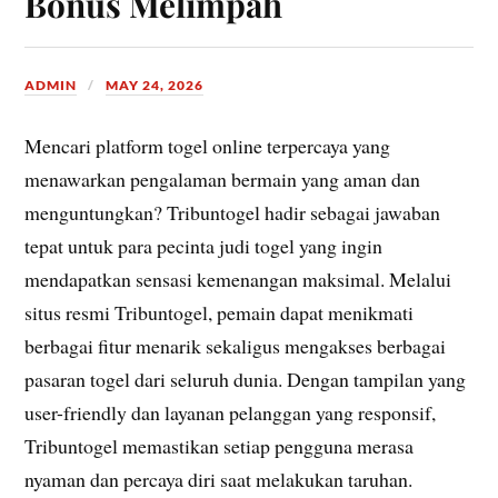
Bonus Melimpah
ADMIN
MAY 24, 2026
Mencari platform togel online terpercaya yang
menawarkan pengalaman bermain yang aman dan
menguntungkan? Tribuntogel hadir sebagai jawaban
tepat untuk para pecinta judi togel yang ingin
mendapatkan sensasi kemenangan maksimal. Melalui
situs resmi Tribuntogel, pemain dapat menikmati
berbagai fitur menarik sekaligus mengakses berbagai
pasaran togel dari seluruh dunia. Dengan tampilan yang
user-friendly dan layanan pelanggan yang responsif,
Tribuntogel memastikan setiap pengguna merasa
nyaman dan percaya diri saat melakukan taruhan.