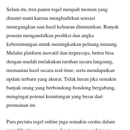
Selain itu, tren panen togel menjadi momen yang
dinanti-nanti karena menghadirkan sensasi
menegangkan saat hasil keluaran diumumkan. Banyak
pemain mengandalkan prediksi dan angka
keberuntungan untuk meningkatkan peluang menang.
Melalui platform inovatif dan terpercaya, bettor bisa
dengan mudah melakukan taruhan secara langsung,
memantau hasil secara real-time, serta mendapatkan
update terbaru yang akurat. Tidak heran jika semakin
banyak orang yang berbondong-bondong bergabung,
mengingat potensi keuntungan yang besar dari
permainan ini.
Para pecinta togel online juga semakin cerdas dalam