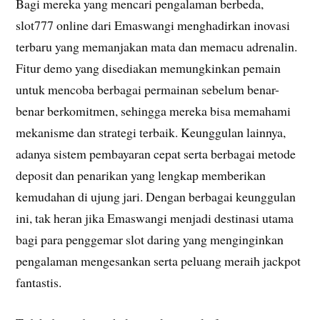
Bagi mereka yang mencari pengalaman berbeda,
slot777 online dari Emaswangi menghadirkan inovasi
terbaru yang memanjakan mata dan memacu adrenalin.
Fitur demo yang disediakan memungkinkan pemain
untuk mencoba berbagai permainan sebelum benar-
benar berkomitmen, sehingga mereka bisa memahami
mekanisme dan strategi terbaik. Keunggulan lainnya,
adanya sistem pembayaran cepat serta berbagai metode
deposit dan penarikan yang lengkap memberikan
kemudahan di ujung jari. Dengan berbagai keunggulan
ini, tak heran jika Emaswangi menjadi destinasi utama
bagi para penggemar slot daring yang menginginkan
pengalaman mengesankan serta peluang meraih jackpot
fantastis.