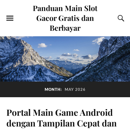
Panduan Main Slot
Gacor Gratis dan
Berbayar
MONTH:
MAY 2026
Portal Main Game Android
dengan Tampilan Cepat dan