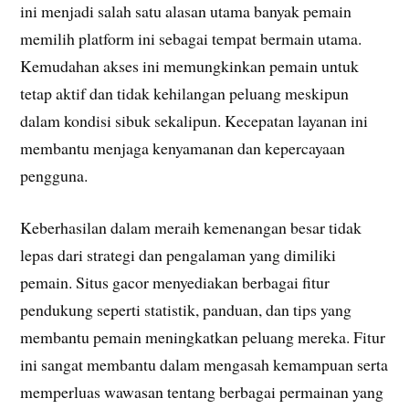
ini menjadi salah satu alasan utama banyak pemain
memilih platform ini sebagai tempat bermain utama.
Kemudahan akses ini memungkinkan pemain untuk
tetap aktif dan tidak kehilangan peluang meskipun
dalam kondisi sibuk sekalipun. Kecepatan layanan ini
membantu menjaga kenyamanan dan kepercayaan
pengguna.
Keberhasilan dalam meraih kemenangan besar tidak
lepas dari strategi dan pengalaman yang dimiliki
pemain. Situs gacor menyediakan berbagai fitur
pendukung seperti statistik, panduan, dan tips yang
membantu pemain meningkatkan peluang mereka. Fitur
ini sangat membantu dalam mengasah kemampuan serta
memperluas wawasan tentang berbagai permainan yang