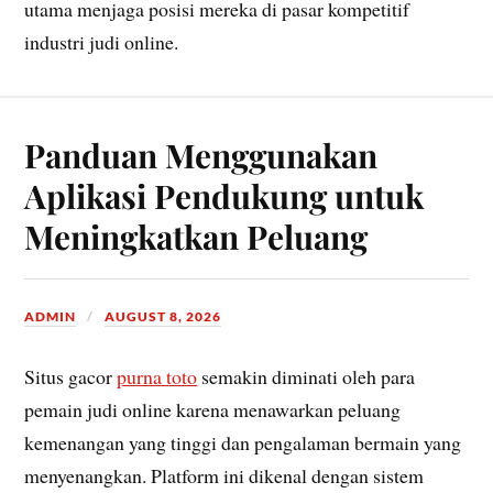
utama menjaga posisi mereka di pasar kompetitif
industri judi online.
Panduan Menggunakan
Aplikasi Pendukung untuk
Meningkatkan Peluang
ADMIN
AUGUST 8, 2026
Situs gacor
purna toto
semakin diminati oleh para
pemain judi online karena menawarkan peluang
kemenangan yang tinggi dan pengalaman bermain yang
menyenangkan. Platform ini dikenal dengan sistem