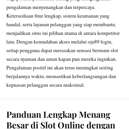
pengalaman menyenangkan dan terpercaya.
Ketersediaan fitur lengkap, sistem keamanan yang
handal, serta layanan pelanggan yang siap membantu,
menjadikan situs ini pilihan utama di antara kompetitor
lain. Dengan kemudahan akses melalui oja89 login,
setiap pengguna dapat merasakan sensasi bermain slot
secara nyaman dan aman kapan pun mereka inginkan.
Pengalaman positif ini akan terus meningkat seiring
berjalannya waktu, memastikan keberlangsungan dan
kepuasan pelanggan secara maksimal.
Panduan Lengkap Menang
Besar di Slot Online dengan