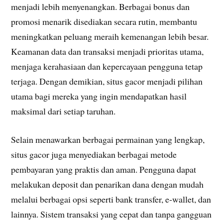
menjadi lebih menyenangkan. Berbagai bonus dan
promosi menarik disediakan secara rutin, membantu
meningkatkan peluang meraih kemenangan lebih besar.
Keamanan data dan transaksi menjadi prioritas utama,
menjaga kerahasiaan dan kepercayaan pengguna tetap
terjaga. Dengan demikian, situs gacor menjadi pilihan
utama bagi mereka yang ingin mendapatkan hasil
maksimal dari setiap taruhan.
Selain menawarkan berbagai permainan yang lengkap,
situs gacor juga menyediakan berbagai metode
pembayaran yang praktis dan aman. Pengguna dapat
melakukan deposit dan penarikan dana dengan mudah
melalui berbagai opsi seperti bank transfer, e-wallet, dan
lainnya. Sistem transaksi yang cepat dan tanpa gangguan