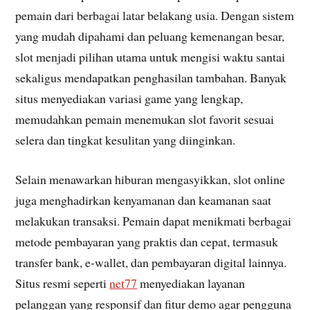
pemain dari berbagai latar belakang usia. Dengan sistem
yang mudah dipahami dan peluang kemenangan besar,
slot menjadi pilihan utama untuk mengisi waktu santai
sekaligus mendapatkan penghasilan tambahan. Banyak
situs menyediakan variasi game yang lengkap,
memudahkan pemain menemukan slot favorit sesuai
selera dan tingkat kesulitan yang diinginkan.
Selain menawarkan hiburan mengasyikkan, slot online
juga menghadirkan kenyamanan dan keamanan saat
melakukan transaksi. Pemain dapat menikmati berbagai
metode pembayaran yang praktis dan cepat, termasuk
transfer bank, e-wallet, dan pembayaran digital lainnya.
Situs resmi seperti
net77
menyediakan layanan
pelanggan yang responsif dan fitur demo agar pengguna