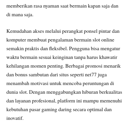
memberikan rasa nyaman saat bermain kapan saja dan
di mana saja.
Kemudahan akses melalui perangkat ponsel pintar dan
komputer membuat pengalaman bermain slot online
semakin praktis dan fleksibel. Pengguna bisa mengatur
waktu bermain sesuai keinginan tanpa harus khawatir
kehilangan momen penting. Berbagai promosi menarik
dan bonus sambutan dari situs seperti net77 juga
menambah motivasi untuk mencoba peruntungan di
dunia slot. Dengan menggabungkan hiburan berkualitas
dan layanan profesional, platform ini mampu memenuhi
kebutuhan pasar gaming daring secara optimal dan
inovatif.