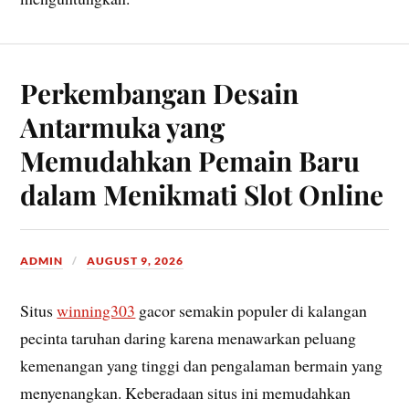
Perkembangan Desain
Antarmuka yang
Memudahkan Pemain Baru
dalam Menikmati Slot Online
ADMIN
AUGUST 9, 2026
Situs
winning303
gacor semakin populer di kalangan
pecinta taruhan daring karena menawarkan peluang
kemenangan yang tinggi dan pengalaman bermain yang
menyenangkan. Keberadaan situs ini memudahkan