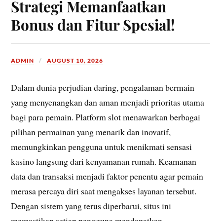
Strategi Memanfaatkan
Bonus dan Fitur Spesial!
ADMIN
AUGUST 10, 2026
Dalam dunia perjudian daring, pengalaman bermain
yang menyenangkan dan aman menjadi prioritas utama
bagi para pemain. Platform slot menawarkan berbagai
pilihan permainan yang menarik dan inovatif,
memungkinkan pengguna untuk menikmati sensasi
kasino langsung dari kenyamanan rumah. Keamanan
data dan transaksi menjadi faktor penentu agar pemain
merasa percaya diri saat mengakses layanan tersebut.
Dengan sistem yang terus diperbarui, situs ini
memastikan setiap pengguna mendapatkan