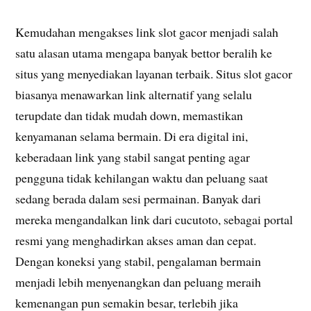
Kemudahan mengakses link slot gacor menjadi salah
satu alasan utama mengapa banyak bettor beralih ke
situs yang menyediakan layanan terbaik. Situs slot gacor
biasanya menawarkan link alternatif yang selalu
terupdate dan tidak mudah down, memastikan
kenyamanan selama bermain. Di era digital ini,
keberadaan link yang stabil sangat penting agar
pengguna tidak kehilangan waktu dan peluang saat
sedang berada dalam sesi permainan. Banyak dari
mereka mengandalkan link dari cucutoto, sebagai portal
resmi yang menghadirkan akses aman dan cepat.
Dengan koneksi yang stabil, pengalaman bermain
menjadi lebih menyenangkan dan peluang meraih
kemenangan pun semakin besar, terlebih jika