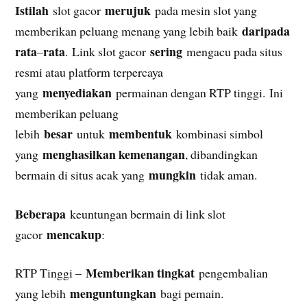
Istilah
merujuk
slot gacor
pada mesin slot yang
daripada
memberikan peluang menang yang lebih baik
rata
rata
sering
–
. Link slot gacor
mengacu pada situs
resmi atau platform terpercaya
menyediakan
yang
permainan dengan RTP tinggi. Ini
memberikan peluang
besar
membentuk
lebih
untuk
kombinasi simbol
menghasilkan kemenangan
yang
, dibandingkan
mungkin
bermain di situs acak yang
tidak aman.
Beberapa
keuntungan bermain di link slot
mencakup
gacor
:
Memberikan tingkat
RTP Tinggi –
pengembalian
menguntungkan
yang lebih
bagi pemain.