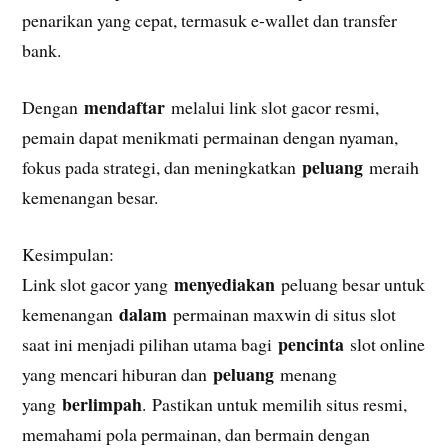
penarikan yang cepat, termasuk e-wallet dan transfer
bank.
mendaftar
Dengan
melalui link slot gacor resmi,
pemain dapat menikmati permainan dengan nyaman,
peluang
fokus pada strategi, dan meningkatkan
meraih
kemenangan besar.
Kesimpulan:
menyediakan
Link slot gacor yang
peluang besar untuk
dalam
kemenangan
permainan maxwin di situs slot
pencinta
saat ini menjadi pilihan utama bagi
slot online
peluang
yang mencari hiburan dan
menang
berlimpah
yang
. Pastikan untuk memilih situs resmi,
memahami pola permainan, dan bermain dengan