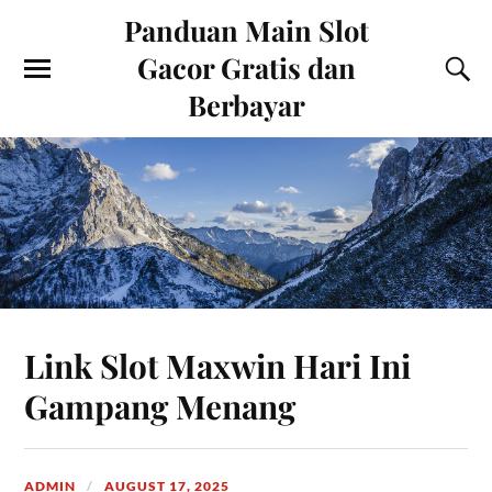
Panduan Main Slot
Gacor Gratis dan
Berbayar
Link Slot Maxwin Hari Ini
Gampang Menang
ADMIN
AUGUST 17, 2025