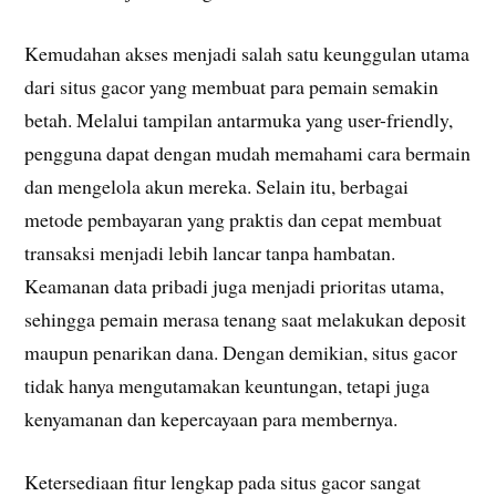
Kemudahan akses menjadi salah satu keunggulan utama
dari situs gacor yang membuat para pemain semakin
betah. Melalui tampilan antarmuka yang user-friendly,
pengguna dapat dengan mudah memahami cara bermain
dan mengelola akun mereka. Selain itu, berbagai
metode pembayaran yang praktis dan cepat membuat
transaksi menjadi lebih lancar tanpa hambatan.
Keamanan data pribadi juga menjadi prioritas utama,
sehingga pemain merasa tenang saat melakukan deposit
maupun penarikan dana. Dengan demikian, situs gacor
tidak hanya mengutamakan keuntungan, tetapi juga
kenyamanan dan kepercayaan para membernya.
Ketersediaan fitur lengkap pada situs gacor sangat