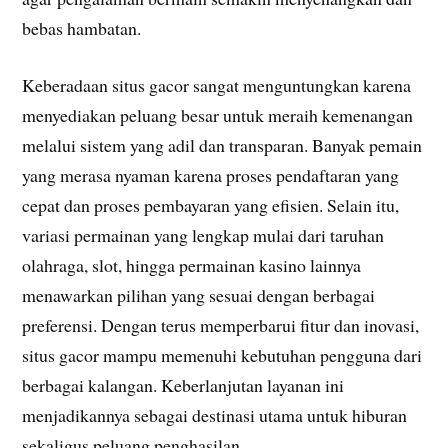
bebas hambatan.
Keberadaan situs gacor sangat menguntungkan karena
menyediakan peluang besar untuk meraih kemenangan
melalui sistem yang adil dan transparan. Banyak pemain
yang merasa nyaman karena proses pendaftaran yang
cepat dan proses pembayaran yang efisien. Selain itu,
variasi permainan yang lengkap mulai dari taruhan
olahraga, slot, hingga permainan kasino lainnya
menawarkan pilihan yang sesuai dengan berbagai
preferensi. Dengan terus memperbarui fitur dan inovasi,
situs gacor mampu memenuhi kebutuhan pengguna dari
berbagai kalangan. Keberlanjutan layanan ini
menjadikannya sebagai destinasi utama untuk hiburan
sekaligus peluang penghasilan.