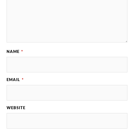
NAME
*
EMAIL
*
WEBSITE