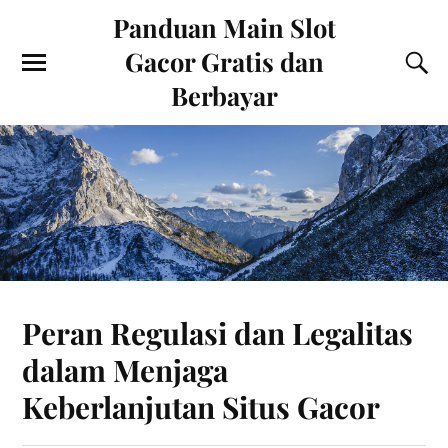
Panduan Main Slot
Gacor Gratis dan
Berbayar
Peran Regulasi dan Legalitas
dalam Menjaga
Keberlanjutan Situs Gacor