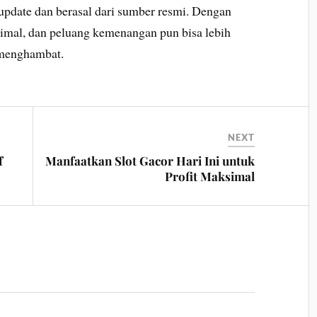
u update dan berasal dari sumber resmi. Dengan
timal, dan peluang kemenangan pun bisa lebih
 menghambat.
NEXT
f
Manfaatkan Slot Gacor Hari Ini untuk
Profit Maksimal