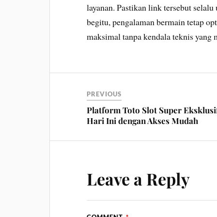
layanan. Pastikan link tersebut selal
begitu, pengalaman bermain tetap op
maksimal tanpa kendala teknis yang
PREVIOUS
Platform Toto Slot Super Eksklusi
Hari Ini dengan Akses Mudah
Leave a Reply