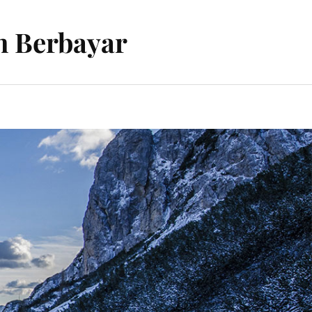
n Berbayar