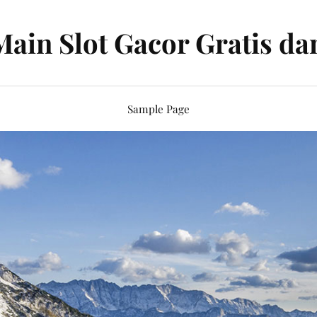
ain Slot Gacor Gratis da
Sample Page