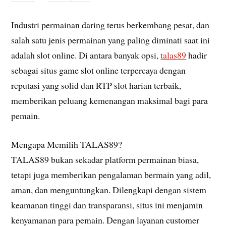
Industri permainan daring terus berkembang pesat, dan
salah satu jenis permainan yang paling diminati saat ini
adalah slot online. Di antara banyak opsi,
talas89
hadir
sebagai situs game slot online terpercaya dengan
reputasi yang solid dan RTP slot harian terbaik,
memberikan peluang kemenangan maksimal bagi para
pemain.
Mengapa Memilih TALAS89?
TALAS89 bukan sekadar platform permainan biasa,
tetapi juga memberikan pengalaman bermain yang adil,
aman, dan menguntungkan. Dilengkapi dengan sistem
keamanan tinggi dan transparansi, situs ini menjamin
kenyamanan para pemain. Dengan layanan customer