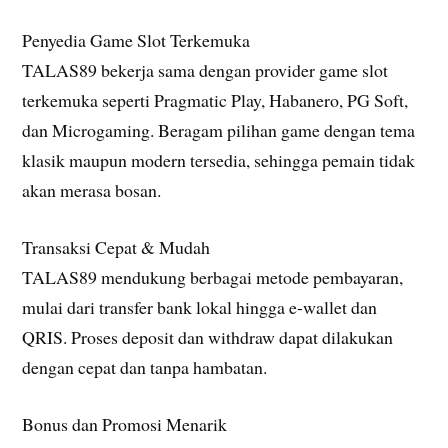
Penyedia Game Slot Terkemuka
TALAS89 bekerja sama dengan provider game slot
terkemuka seperti Pragmatic Play, Habanero, PG Soft,
dan Microgaming. Beragam pilihan game dengan tema
klasik maupun modern tersedia, sehingga pemain tidak
akan merasa bosan.
Transaksi Cepat & Mudah
TALAS89 mendukung berbagai metode pembayaran,
mulai dari transfer bank lokal hingga e-wallet dan
QRIS. Proses deposit dan withdraw dapat dilakukan
dengan cepat dan tanpa hambatan.
Bonus dan Promosi Menarik