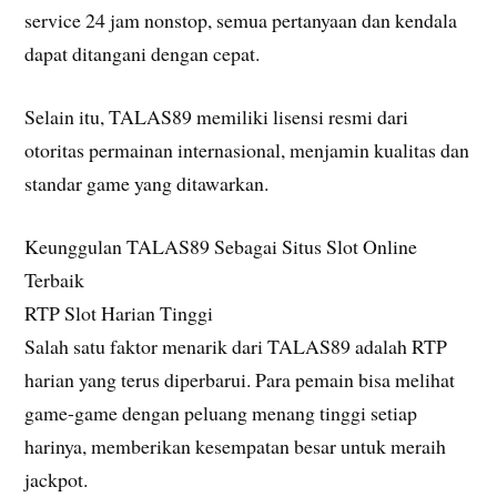
service 24 jam nonstop, semua pertanyaan dan kendala
dapat ditangani dengan cepat.
Selain itu, TALAS89 memiliki lisensi resmi dari
otoritas permainan internasional, menjamin kualitas dan
standar game yang ditawarkan.
Keunggulan TALAS89 Sebagai Situs Slot Online
Terbaik
RTP Slot Harian Tinggi
Salah satu faktor menarik dari TALAS89 adalah RTP
harian yang terus diperbarui. Para pemain bisa melihat
game-game dengan peluang menang tinggi setiap
harinya, memberikan kesempatan besar untuk meraih
jackpot.