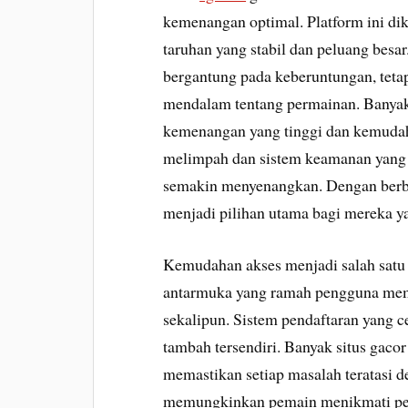
kemenangan optimal. Platform ini d
taruhan yang stabil dan peluang besar
bergantung pada keberuntungan, tetap
mendalam tentang permainan. Banyak 
kemenangan yang tinggi dan kemudaha
melimpah dan sistem keamanan yang
semakin menyenangkan. Dengan berbag
menjadi pilihan utama bagi mereka y
Kemudahan akses menjadi salah satu 
antarmuka yang ramah pengguna mem
sekalipun. Sistem pendaftaran yang c
tambah tersendiri. Banyak situs gaco
memastikan setiap masalah teratasi de
memungkinkan pemain menikmati perm