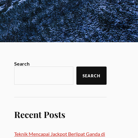
Search
SEARCH
Recent Posts
Teknik Mencapai Jackpot Berlipat Ganda di