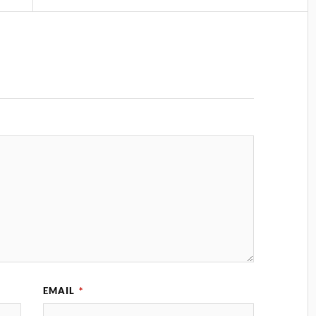
EMAIL
*