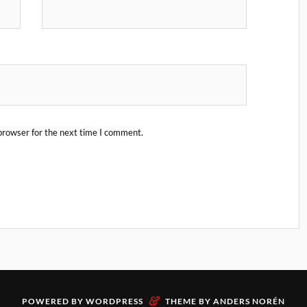
browser for the next time I comment.
&
POWERED BY
WORDPRESS
THEME BY
ANDERS NORÉN