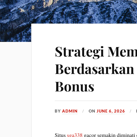
Strategi Mem
Berdasarkan 
Bonus
BY
ADMIN
ON
JUNE 6, 2026
Situs
sga338
gacor semakin diminati o