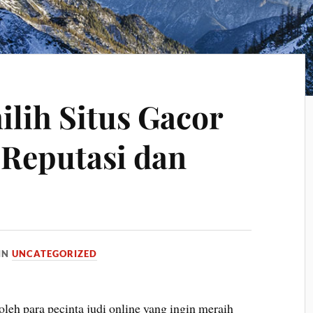
ilih Situs Gacor
Reputasi dan
IN
UNCATEGORIZED
leh para pecinta judi online yang ingin meraih