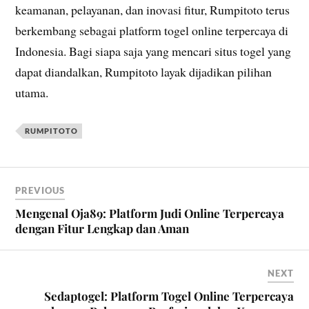
keamanan, pelayanan, dan inovasi fitur, Rumpitoto terus
berkembang sebagai platform togel online terpercaya di
Indonesia. Bagi siapa saja yang mencari situs togel yang
dapat diandalkan, Rumpitoto layak dijadikan pilihan
utama.
RUMPITOTO
PREVIOUS
Mengenal Oja89: Platform Judi Online Terpercaya
dengan Fitur Lengkap dan Aman
NEXT
Sedaptogel: Platform Togel Online Terpercaya