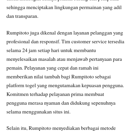
sehingga menciptakan lingkungan permainan yang adil
dan transparan.
Rumpitoto juga dikenal dengan layanan pelanggan yang
profesional dan responsif. Tim customer service tersedia
selama 24 jam setiap hari untuk membantu
menyelesaikan masalah atau menjawab pertanyaan para
pemain. Pelayanan yang cepat dan ramah ini
memberikan nilai tambah bagi Rumpitoto sebagai
platform togel yang mengutamakan kepuasan pengguna.
Komitmen terhadap pelayanan prima membuat
pengguna merasa nyaman dan didukung sepenuhnya
selama menggunakan situs ini.
Selain itu, Rumpitoto menyediakan berbagai metode