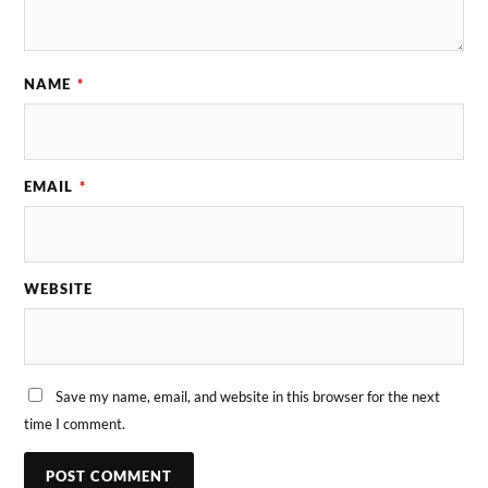
NAME
*
EMAIL
*
WEBSITE
Save my name, email, and website in this browser for the next
time I comment.