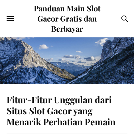
Panduan Main Slot
Gacor Gratis dan
Berbayar
Fitur-Fitur Unggulan dari
Situs Slot Gacor yang
Menarik Perhatian Pemain