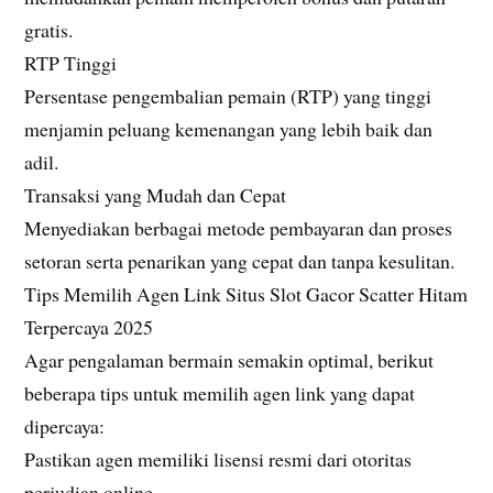
gratis.
RTP Tinggi
Persentase pengembalian pemain (RTP) yang tinggi
menjamin peluang kemenangan yang lebih baik dan
adil.
Transaksi yang Mudah dan Cepat
Menyediakan berbagai metode pembayaran dan proses
setoran serta penarikan yang cepat dan tanpa kesulitan.
Tips Memilih Agen Link Situs Slot Gacor Scatter Hitam
Terpercaya 2025
Agar pengalaman bermain semakin optimal, berikut
beberapa tips untuk memilih agen link yang dapat
dipercaya:
Pastikan agen memiliki lisensi resmi dari otoritas
perjudian online.