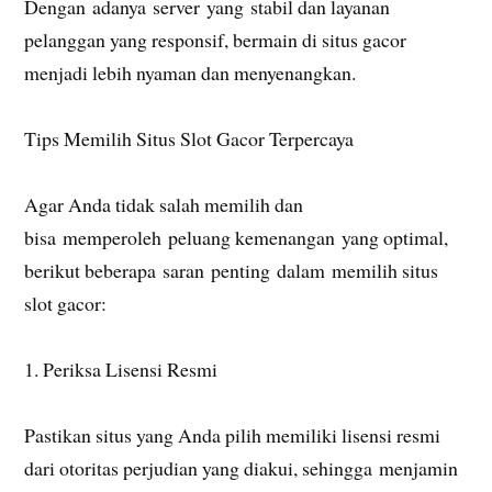
Dengan adanya server yang stabil dan layanan
pelanggan yang responsif, bermain di situs gacor
menjadi lebih nyaman dan menyenangkan.
Tips Memilih Situs Slot Gacor Terpercaya
Agar Anda tidak salah memilih dan
bisa memperoleh peluang kemenangan yang optimal,
berikut beberapa saran penting dalam memilih situs
slot gacor:
1. Periksa Lisensi Resmi
Pastikan situs yang Anda pilih memiliki lisensi resmi
dari otoritas perjudian yang diakui, sehingga menjamin