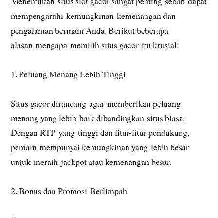
Menentukan situs slot gacor sangat penting sebab dapat
mempengaruhi kemungkinan kemenangan dan
pengalaman bermain Anda. Berikut beberapa
alasan mengapa memilih situs gacor itu krusial:
1. Peluang Menang Lebih Tinggi
Situs gacor dirancang agar memberikan peluang
menang yang lebih baik dibandingkan situs biasa.
Dengan RTP yang tinggi dan fitur-fitur pendukung,
pemain mempunyai kemungkinan yang lebih besar
untuk meraih jackpot atau kemenangan besar.
2. Bonus dan Promosi Berlimpah