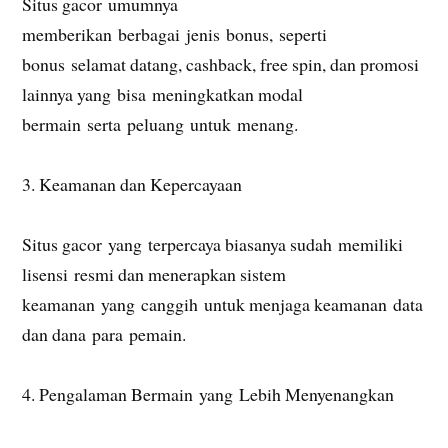
Situs gacor umumnya
memberikan berbagai jenis bonus, seperti
bonus selamat datang, cashback, free spin, dan promosi
lainnya yang bisa meningkatkan modal
bermain serta peluang untuk menang.
3. Keamanan dan Kepercayaan
Situs gacor yang terpercaya biasanya sudah memiliki
lisensi resmi dan menerapkan sistem
keamanan yang canggih untuk menjaga keamanan data
dan dana para pemain.
4. Pengalaman Bermain yang Lebih Menyenangkan