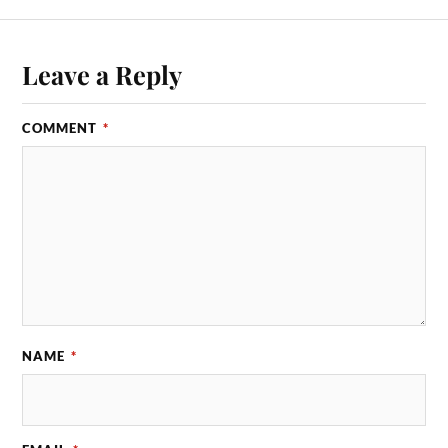
Leave a Reply
COMMENT
*
NAME
*