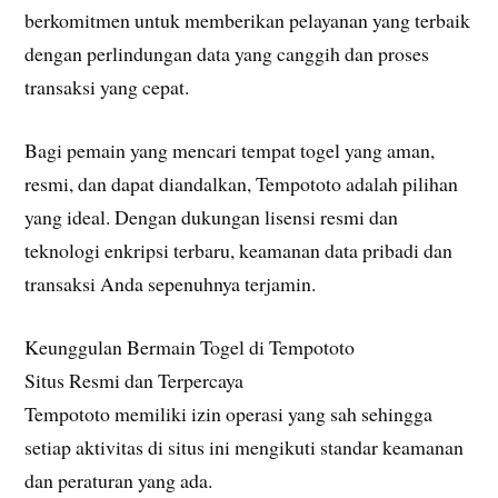
berkomitmen untuk memberikan pelayanan yang terbaik
dengan perlindungan data yang canggih dan proses
transaksi yang cepat.
Bagi pemain yang mencari tempat togel yang aman,
resmi, dan dapat diandalkan, Tempototo adalah pilihan
yang ideal. Dengan dukungan lisensi resmi dan
teknologi enkripsi terbaru, keamanan data pribadi dan
transaksi Anda sepenuhnya terjamin.
Keunggulan Bermain Togel di Tempototo
Situs Resmi dan Terpercaya
Tempototo memiliki izin operasi yang sah sehingga
setiap aktivitas di situs ini mengikuti standar keamanan
dan peraturan yang ada.