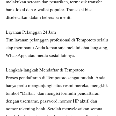
melakukan setoran dan penarikan, termasuk transfer
bank lokal dan e-wallet populer. Transaksi bisa
diselesaikan dalam beberapa menit.
Layanan Pelanggan 24 Jam
Tim layanan pelanggan profesional di Tempototo selalu
siap membantu Anda kapan saja melalui chat langsung,
WhatsApp, atau media sosial lainnya.
Langkah-langkah Mendaftar di Tempototo
Proses pendaftaran di Tempototo sangat mudah. Anda
hanya perlu mengunjungi situs resmi mereka, mengklik
tombol “Daftar,” dan mengisi formulir pendaftaran
dengan username, password, nomor HP aktif, dan
nomor rekening bank. Setelah menyelesaikan semua