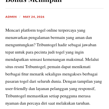
ADMIN
MAY 24, 2026
Mencari platform togel online terpercaya yang
menawarkan pengalaman bermain yang aman dan
menguntungkan? Tribuntogel hadir sebagai jawaban
tepat untuk para pecinta judi togel yang ingin
mendapatkan sensasi kemenangan maksimal. Melalui
situs resmi Tribuntogel, pemain dapat menikmati
berbagai fitur menarik sekaligus mengakses berbagai
pasaran togel dari seluruh dunia. Dengan tampilan yang
user-friendly dan layanan pelanggan yang responsif,
Tribuntogel memastikan setiap pengguna merasa
nyaman dan percaya diri saat melakukan taruhan.