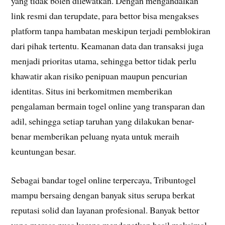
yang tidak boleh dilewatkan. Dengan mengandalkan
link resmi dan terupdate, para bettor bisa mengakses
platform tanpa hambatan meskipun terjadi pemblokiran
dari pihak tertentu. Keamanan data dan transaksi juga
menjadi prioritas utama, sehingga bettor tidak perlu
khawatir akan risiko penipuan maupun pencurian
identitas. Situs ini berkomitmen memberikan
pengalaman bermain togel online yang transparan dan
adil, sehingga setiap taruhan yang dilakukan benar-
benar memberikan peluang nyata untuk meraih
keuntungan besar.
Sebagai bandar togel online terpercaya, Tribuntogel
mampu bersaing dengan banyak situs serupa berkat
reputasi solid dan layanan profesional. Banyak bettor
yang merasa puas karena mendapatkan hasil maksimal