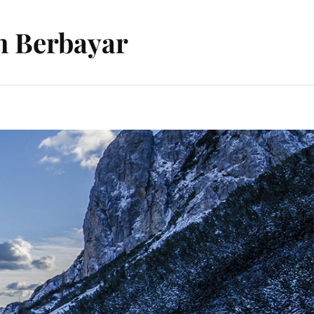
n Berbayar