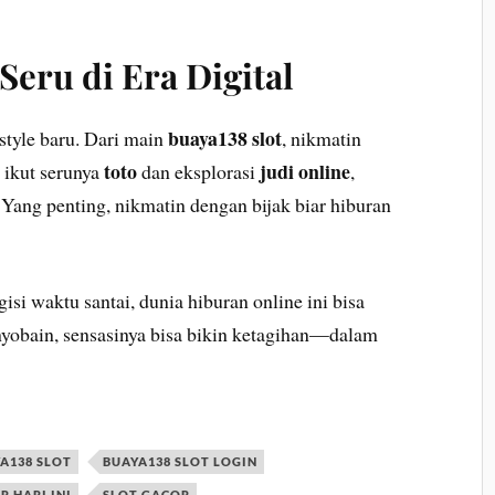
eru di Era Digital
buaya138 slot
estyle baru. Dari main
, nikmatin
toto
judi online
 ikut serunya
dan eksplorasi
,
 Yang penting, nikmatin dengan bijak biar hiburan
.
isi waktu santai, dunia hiburan online ini bisa
i nyobain, sensasinya bisa bikin ketagihan—dalam
A138 SLOT
BUAYA138 SLOT LOGIN
R HARI INI
SLOT GACOR