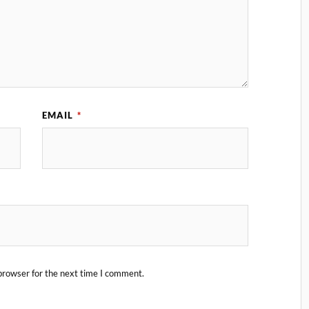
EMAIL
*
browser for the next time I comment.