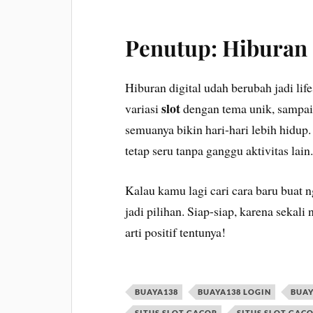
Penutup: Hiburan S
Hiburan digital udah berubah jadi lif
slot
variasi
dengan tema unik, sampai
semuanya bikin hari-hari lebih hidup.
tetap seru tanpa ganggu aktivitas lain
Kalau kamu lagi cari cara baru buat ng
jadi pilihan. Siap-siap, karena sekal
arti positif tentunya!
BUAYA138
BUAYA138 LOGIN
BUAY
SITUS SLOT GACOR
SITUS SLOT GACO