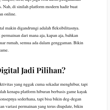
. Nah, di sinilah platform modern hadir buat
n online.
tal makin digandrungi adalah fleksibilitasnya.
 permainan dari mana aja, kapan aja, bahkan
eluar rumah, semua ada dalam genggaman. Bikin
rame.
gital Jadi Pilihan?
ktivitas yang nggak cuma sekadar menghibur, tapi
tulah kenapa platform hiburan berbasis game kayak
Konsepnya sederhana, tapi bisa bikin deg-degan
an variasi permainan yang terus diupdate, bikin