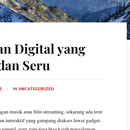
n Digital yang
 dan Seru
5
IN
UNCATEGORIZED
ngan musik atau film streaming, sekarang ada tren
n interaktif yang gampang diakses lewat gadget.
 simpel, seru, tapi juga bisa kasih pengalaman