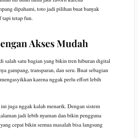
pang dipahami, toto jadi pilihan buat banyak
tapi tetap fun.
dengan Akses Mudah
di salah satu bagian yang bikin tren hiburan digital
nya gampang, transparan, dan seru. Buat sebagian
ng mengasyikkan karena nggak perlu effort lebih
n ini juga nggak kalah menarik. Dengan sistem
galaman jadi lebih nyaman dan bikin pengguna
 yang cepat bikin semua masalah bisa langsung