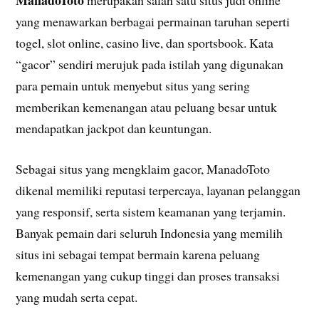
ManadoToto
merupakan salah satu situs judi online
yang menawarkan berbagai permainan taruhan seperti
togel, slot online, casino live, dan sportsbook. Kata
“gacor” sendiri merujuk pada istilah yang digunakan
para pemain untuk menyebut situs yang sering
memberikan kemenangan atau peluang besar untuk
mendapatkan jackpot dan keuntungan.
Sebagai situs yang mengklaim gacor, ManadoToto
dikenal memiliki reputasi terpercaya, layanan pelanggan
yang responsif, serta sistem keamanan yang terjamin.
Banyak pemain dari seluruh Indonesia yang memilih
situs ini sebagai tempat bermain karena peluang
kemenangan yang cukup tinggi dan proses transaksi
yang mudah serta cepat.