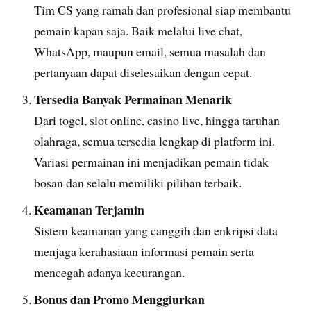
Tim CS yang ramah dan profesional siap membantu
pemain kapan saja. Baik melalui live chat,
WhatsApp, maupun email, semua masalah dan
pertanyaan dapat diselesaikan dengan cepat.
Tersedia Banyak Permainan Menarik
Dari togel, slot online, casino live, hingga taruhan
olahraga, semua tersedia lengkap di platform ini.
Variasi permainan ini menjadikan pemain tidak
bosan dan selalu memiliki pilihan terbaik.
Keamanan Terjamin
Sistem keamanan yang canggih dan enkripsi data
menjaga kerahasiaan informasi pemain serta
mencegah adanya kecurangan.
Bonus dan Promo Menggiurkan