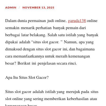
ADMIN
NOVEMBER 13, 2025
Dalam dunia permainan judi online,
garuda138
online
semakin menarik perhatian banyak pemain dari
berbagai latar belakang. Salah satu istilah yang banyak
dipakai adalah “situs slot gacor. ” Namun, apa yang
dimaksud dengan situs slot gacor ini, dan bagaimana
cara memanfaatkannya untuk meraih kemenangan
besar? Berikut ini penjelasan secara rinci.
Apa Itu Situs Slot Gacor?
Situs slot gacor adalah istilah yang merujuk pada situs
slot online yang sering memberikan keberhasilan atau
kemenangan besar