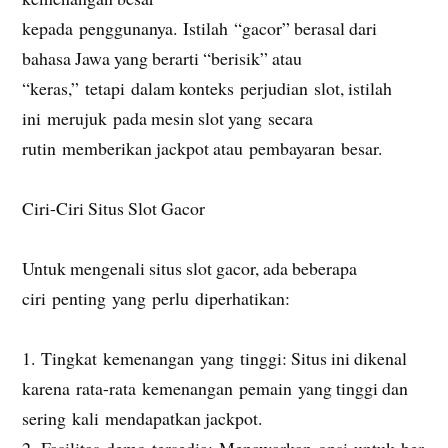
kepada penggunanya. Istilah “gacor” berasal dari
bahasa Jawa yang berarti “berisik” atau
“keras,” tetapi dalam konteks perjudian slot, istilah
ini merujuk pada mesin slot yang secara
rutin memberikan jackpot atau pembayaran besar.
Ciri-Ciri Situs Slot Gacor
Untuk mengenali situs slot gacor, ada beberapa
ciri penting yang perlu diperhatikan:
1. Tingkat kemenangan yang tinggi: Situs ini dikenal
karena rata-rata kemenangan pemain yang tinggi dan
sering kali mendapatkan jackpot.