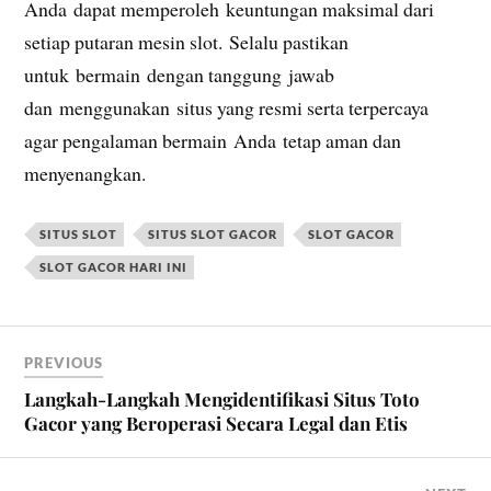
Anda dapat memperoleh keuntungan maksimal dari
setiap putaran mesin slot. Selalu pastikan
untuk bermain dengan tanggung jawab
dan menggunakan situs yang resmi serta terpercaya
agar pengalaman bermain Anda tetap aman dan
menyenangkan.
SITUS SLOT
SITUS SLOT GACOR
SLOT GACOR
SLOT GACOR HARI INI
PREVIOUS
Langkah-Langkah Mengidentifikasi Situs Toto
Gacor yang Beroperasi Secara Legal dan Etis