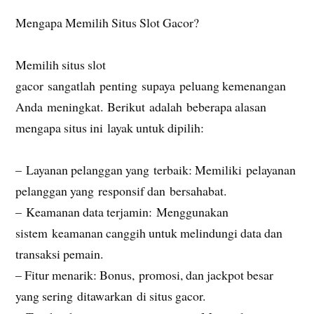
Mengapa Memilih Situs Slot Gacor?
Memilih situs slot
gacor sangatlah penting supaya peluang kemenangan
Anda meningkat. Berikut adalah beberapa alasan
mengapa situs ini layak untuk dipilih:
– Layanan pelanggan yang terbaik: Memiliki pelayanan
pelanggan yang responsif dan bersahabat.
– Keamanan data terjamin: Menggunakan
sistem keamanan canggih untuk melindungi data dan
transaksi pemain.
– Fitur menarik: Bonus, promosi, dan jackpot besar
yang sering ditawarkan di situs gacor.