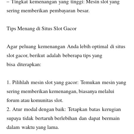
– Tingkat kemenangan yang tinggi: Mesin slot yang
sering memberikan pembayaran besar.
Tips Menang di Situs Slot Gacor
Agar peluang kemenangan Anda lebih optimal di situs
slot gacor, berikut adalah beberapa tips yang
bisa diterapkan:
1. Pilihlah mesin slot yang gacor: Temukan mesin yang
sering memberikan kemenangan, biasanya melalui
forum atau komunitas slot.
2. Atur modal dengan baik: Tetapkan batas kerugian
supaya tidak bertaruh berlebihan dan dapat bermain
dalam waktu yang lama.