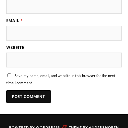
EMAIL
*
WEBSITE
Save my name, email, and website in this browser for the next
time I comment.
&
POWERED BY
WORDPRESS
THEME BY
ANDERS NORÉN