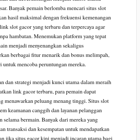
ar. Banyak pemain berlomba mencari situs slot
an hasil maksimal dengan frekuensi kemenangan
link slot gacor yang terbaru dan terpercaya agar
tanpa hambatan. Menemukan platform yang tepat
main menjadi menyenangkan sekaligus
kan berbagai fitur menarik dan bonus melimpah,
i untuk mencoba peruntungan mereka.
ian dan strategi menjadi kunci utama dalam meraih
an link gacor terbaru, para pemain dapat
g menawarkan peluang menang tinggi. Situs slot
stem keamanan canggih dan layanan pelanggan
n selama bermain. Banyak dari mereka yang
atan transaksi dan kesempatan untuk mendapatkan
an jika situs gacor kini menjadi incaran utama bagi