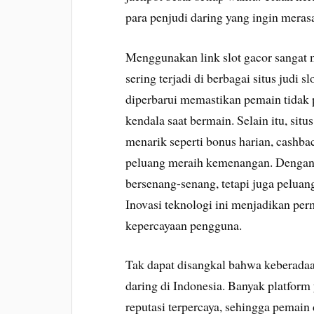
para penjudi daring yang ingin mera
Menggunakan link slot gacor sangat
sering terjadi di berbagai situs judi 
diperbarui memastikan pemain tidak 
kendala saat bermain. Selain itu, situ
menarik seperti bonus harian, cashb
peluang meraih kemenangan. Dengan b
bersenang-senang, tetapi juga peluan
Inovasi teknologi ini menjadikan pe
kepercayaan pengguna.
Tak dapat disangkal bahwa keberadaan
daring di Indonesia. Banyak platfor
reputasi terpercaya, sehingga pemain