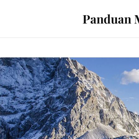
Panduan M