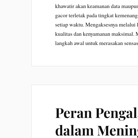
khawatir akan keamanan data maupun
gacor terletak pada tingkat kemenang
setiap waktu. Mengaksesnya melalui 
kualitas dan kenyamanan maksimal. Ma
langkah awal untuk merasakan sensasi
Peran Penga
dalam Menin