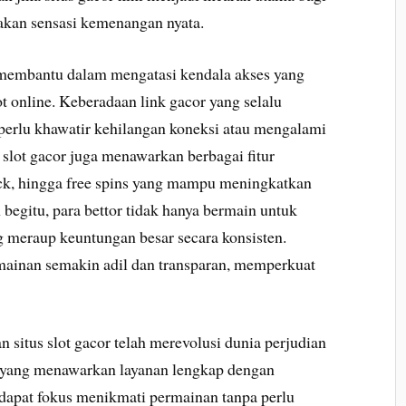
sakan sensasi kemenangan nyata.
 membantu dalam mengatasi kendala akses yang
slot online. Keberadaan link gacor yang selalu
perlu khawatir kehilangan koneksi atau mengalami
s slot gacor juga menawarkan berbagai fitur
ack, hingga free spins yang mampu meningkatkan
egitu, para bettor tidak hanya bermain untuk
g meraup keuntungan besar secara konsisten.
rmainan semakin adil dan transparan, memperkuat
 situs slot gacor telah merevolusi dunia perjudian
m yang menawarkan layanan lengkap dengan
 dapat fokus menikmati permainan tanpa perlu