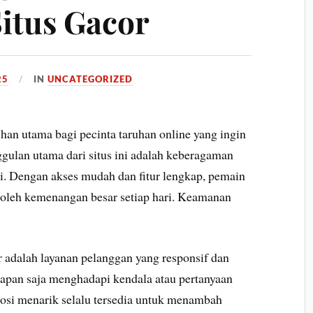
Situs Gacor
25
IN
UNCATEGORIZED
ihan utama bagi pecinta taruhan online yang ingin
ulan utama dari situs ini adalah keberagaman
. Dengan akses mudah dan fitur lengkap, pemain
leh kemenangan besar setiap hari. Keamanan
or adalah layanan pelanggan yang responsif dan
apan saja menghadapi kendala atau pertanyaan
mosi menarik selalu tersedia untuk menambah