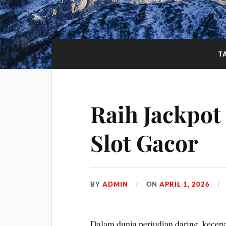
T
Raih Jackpot 
Slot Gacor
BY
ADMIN
ON
APRIL 1, 2026
Dalam dunia perjudian daring, kecep