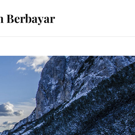
n Berbayar