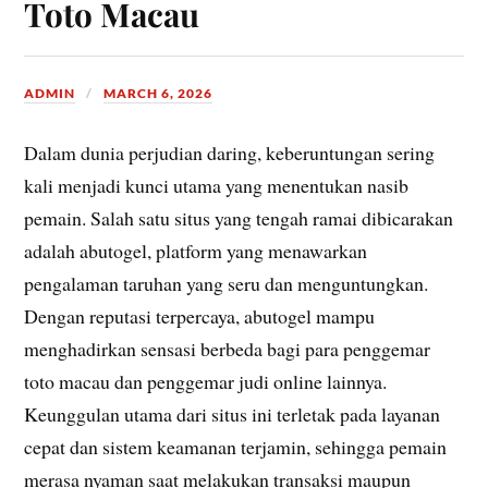
Toto Macau
ADMIN
MARCH 6, 2026
Dalam dunia perjudian daring, keberuntungan sering
kali menjadi kunci utama yang menentukan nasib
pemain. Salah satu situs yang tengah ramai dibicarakan
adalah abutogel, platform yang menawarkan
pengalaman taruhan yang seru dan menguntungkan.
Dengan reputasi terpercaya, abutogel mampu
menghadirkan sensasi berbeda bagi para penggemar
toto macau dan penggemar judi online lainnya.
Keunggulan utama dari situs ini terletak pada layanan
cepat dan sistem keamanan terjamin, sehingga pemain
merasa nyaman saat melakukan transaksi maupun