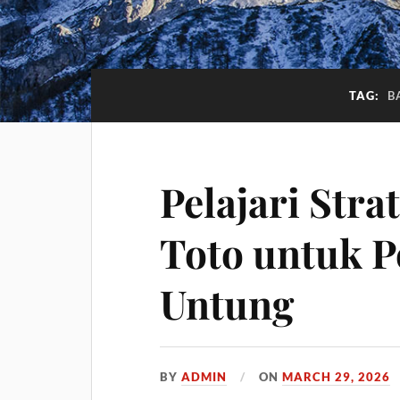
TAG:
B
Pelajari Str
Toto untuk P
Untung
BY
ADMIN
ON
MARCH 29, 2026