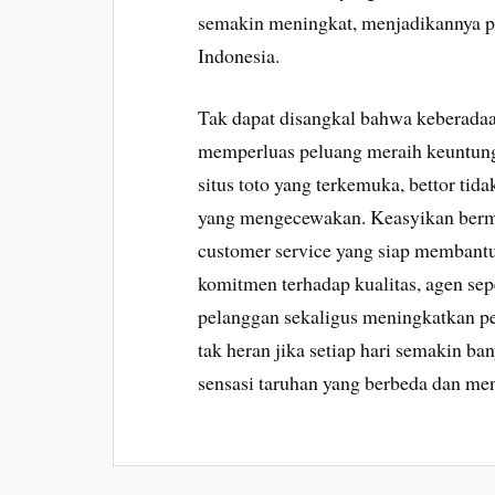
semakin meningkat, menjadikannya pil
Indonesia.
Tak dapat disangkal bahwa keberadaa
memperluas peluang meraih keuntun
situs toto yang terkemuka, bettor tid
yang mengecewakan. Keasyikan bermai
customer service yang siap membantu
komitmen terhadap kualitas, agen sep
pelanggan sekaligus meningkatkan p
tak heran jika setiap hari semakin ba
sensasi taruhan yang berbeda dan m