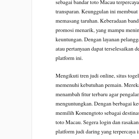
sebagai bandar toto Macau terpercay
transparan. Keunggulan ini membuat b
memasang taruhan. Keberadaan banda
promosi menarik, yang mampu menin
keuntungan. Dengan layanan pelanggan
atau pertanyaan dapat terselesaikan 
platform ini.
Mengikuti tren judi online, situs tog
memenuhi kebutuhan pemain. Mereka
menambah fitur terbaru agar pengal
menguntungkan. Dengan berbagai keun
memilih Komengtoto sebagai destinas
toto Macau. Segera login dan rasakan
platform judi daring yang terpercaya i