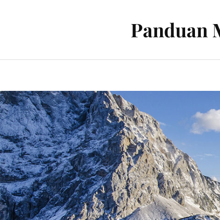
Panduan M