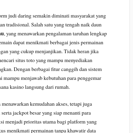
atform judi daring semakin diminati masyarakat yang
an tradisional. Salah satu yang tengah naik daun
au
, yang menawarkan pengalaman taruhan lengkap
 pemain dapat menikmati berbagai jenis permainan
gan yang cukup menjanjikan. Tidak heran jika
encari situs toto yang mampu menyediakan
gkan. Dengan berbagai fitur canggih dan sistem
 ini mampu menjawab kebutuhan para penggemar
sana kasino langsung dari rumah.
ya menawarkan kemudahan akses, tetapi juga
erta jackpot besar yang siap menanti para
i menjadi prioritas utama bagi platform yang
okus menikmati permainan tanpa khawatir data