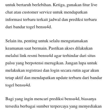
untuk bertaruh berlebihan. Ketiga, gunakan fitur live
chat atau customer service untuk mendapatkan
informasi terbaru terkait jadwal dan prediksi terbaru
dari bandar togel bensu4d.
Selain itu, penting untuk selalu mengutamakan
keamanan saat bermain. Pastikan akses dilakukan
melalui link resmi bensu4d agar terhindar dari situs
palsu yang berpotensi merugikan. Jangan lupa untuk
melakukan registrasi dan login secara rutin agar akun
tetap aktif dan mendapatkan update terbaru dari bandar
togel bensu4d.
Bagi yang ingin mencari prediksi bensu4d, biasanya
tersedia berbagai sumber terpercaya yang menyediakan