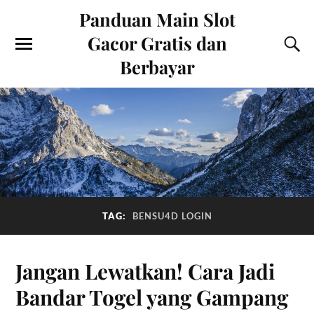
Panduan Main Slot
Gacor Gratis dan
Berbayar
TAG:
BENSU4D LOGIN
Jangan Lewatkan! Cara Jadi
Bandar Togel yang Gampang