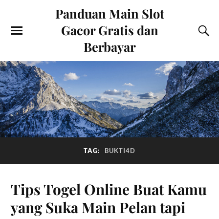
Panduan Main Slot
Gacor Gratis dan
Berbayar
TAG:
BUKTI4D
Tips Togel Online Buat Kamu
yang Suka Main Pelan tapi