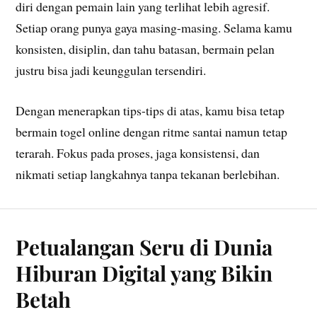
diri dengan pemain lain yang terlihat lebih agresif.
Setiap orang punya gaya masing-masing. Selama kamu
konsisten, disiplin, dan tahu batasan, bermain pelan
justru bisa jadi keunggulan tersendiri.
Dengan menerapkan tips-tips di atas, kamu bisa tetap
bermain togel online dengan ritme santai namun tetap
terarah. Fokus pada proses, jaga konsistensi, dan
nikmati setiap langkahnya tanpa tekanan berlebihan.
Petualangan Seru di Dunia
Hiburan Digital yang Bikin
Betah