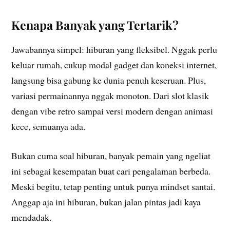
Kenapa Banyak yang Tertarik?
Jawabannya simpel: hiburan yang fleksibel. Nggak perlu
keluar rumah, cukup modal gadget dan koneksi internet,
langsung bisa gabung ke dunia penuh keseruan. Plus,
variasi permainannya nggak monoton. Dari slot klasik
dengan vibe retro sampai versi modern dengan animasi
kece, semuanya ada.
Bukan cuma soal hiburan, banyak pemain yang ngeliat
ini sebagai kesempatan buat cari pengalaman berbeda.
Meski begitu, tetap penting untuk punya mindset santai.
Anggap aja ini hiburan, bukan jalan pintas jadi kaya
mendadak.