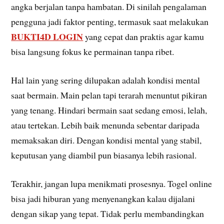
angka berjalan tanpa hambatan. Di sinilah pengalaman
pengguna jadi faktor penting, termasuk saat melakukan
BUKTI4D LOGIN
yang cepat dan praktis agar kamu
bisa langsung fokus ke permainan tanpa ribet.
Hal lain yang sering dilupakan adalah kondisi mental
saat bermain. Main pelan tapi terarah menuntut pikiran
yang tenang. Hindari bermain saat sedang emosi, lelah,
atau tertekan. Lebih baik menunda sebentar daripada
memaksakan diri. Dengan kondisi mental yang stabil,
keputusan yang diambil pun biasanya lebih rasional.
Terakhir, jangan lupa menikmati prosesnya. Togel online
bisa jadi hiburan yang menyenangkan kalau dijalani
dengan sikap yang tepat. Tidak perlu membandingkan