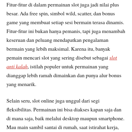
Fitur-fitur di dalam permainan slot juga jadi nilai plus
besar. Ada free spin, simbol wild, scatter, dan bonus
game yang membuat setiap sesi bermain terasa dinamis.
Fitur-fitur ini bukan hanya pemanis, tapi juga menambah
keseruan dan peluang mendapatkan pengalaman
bermain yang lebih maksimal. Karena itu, banyak
pemain mencari slot yang sering disebut sebagai
slot
anti kalah
, istilah populer untuk permainan yang
dianggap lebih ramah dimainkan dan punya alur bonus
yang menarik.
Selain seru, slot online juga unggul dari segi
fleksibilitas. Permainan ini bisa diakses kapan saja dan
di mana saja, baik melalui desktop maupun smartphone.
Mau main sambil santai di rumah, saat istirahat kerja,