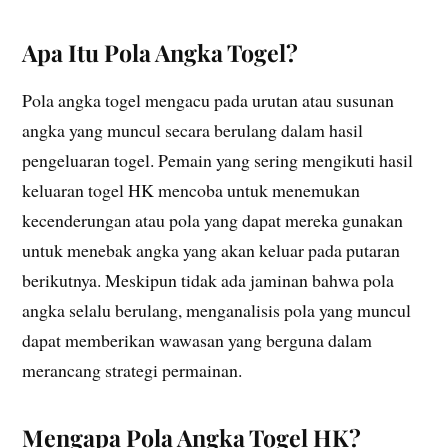
Apa Itu Pola Angka Togel?
Pola angka togel mengacu pada urutan atau susunan
angka yang muncul secara berulang dalam hasil
pengeluaran togel. Pemain yang sering mengikuti hasil
keluaran togel HK mencoba untuk menemukan
kecenderungan atau pola yang dapat mereka gunakan
untuk menebak angka yang akan keluar pada putaran
berikutnya. Meskipun tidak ada jaminan bahwa pola
angka selalu berulang, menganalisis pola yang muncul
dapat memberikan wawasan yang berguna dalam
merancang strategi permainan.
Mengapa Pola Angka Togel HK?