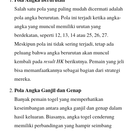
Salah satu pola yang paling mudah dicermati adalah
pola angka berurutan. Pola ini terjadi ketika angka-
angka yang muncul memiliki urutan yang
berdekatan, seperti 12, 13, 14 atau 25, 26, 27.
Meskipun pola ini tidak sering terjadi, tetap ada
peluang bahwa angka berurutan akan muncul
kembali pada
result HK
berikutnya. Pemain yang jeli
bisa memanfaatkannya sebagai bagian dari strategi
mereka.
Pola Angka Ganjil dan Genap
Banyak pemain togel yang memperhatikan
keseimbangan antara angka ganjil dan genap dalam
hasil keluaran. Biasanya, angka togel cenderung
memiliki perbandingan yang hampir seimbang