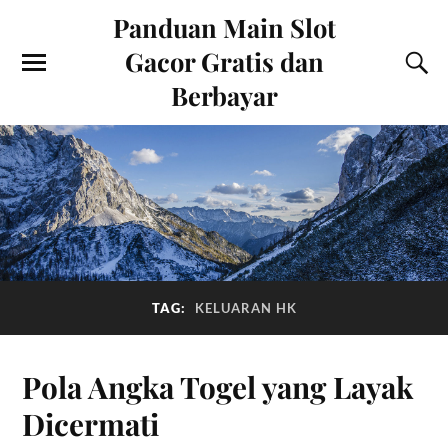
Panduan Main Slot
Gacor Gratis dan
Berbayar
TAG:
KELUARAN HK
Pola Angka Togel yang Layak
Dicermati