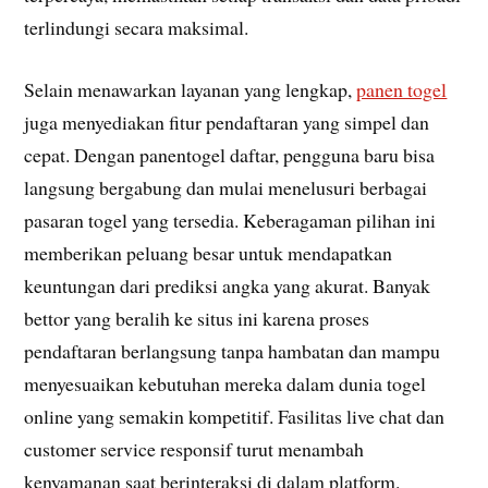
terlindungi secara maksimal.
Selain menawarkan layanan yang lengkap,
panen togel
juga menyediakan fitur pendaftaran yang simpel dan
cepat. Dengan panentogel daftar, pengguna baru bisa
langsung bergabung dan mulai menelusuri berbagai
pasaran togel yang tersedia. Keberagaman pilihan ini
memberikan peluang besar untuk mendapatkan
keuntungan dari prediksi angka yang akurat. Banyak
bettor yang beralih ke situs ini karena proses
pendaftaran berlangsung tanpa hambatan dan mampu
menyesuaikan kebutuhan mereka dalam dunia togel
online yang semakin kompetitif. Fasilitas live chat dan
customer service responsif turut menambah
kenyamanan saat berinteraksi di dalam platform.