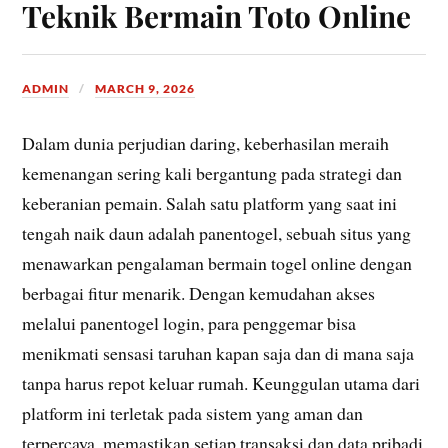
Teknik Bermain Toto Online
ADMIN
MARCH 9, 2026
Dalam dunia perjudian daring, keberhasilan meraih
kemenangan sering kali bergantung pada strategi dan
keberanian pemain. Salah satu platform yang saat ini
tengah naik daun adalah panentogel, sebuah situs yang
menawarkan pengalaman bermain togel online dengan
berbagai fitur menarik. Dengan kemudahan akses
melalui panentogel login, para penggemar bisa
menikmati sensasi taruhan kapan saja dan di mana saja
tanpa harus repot keluar rumah. Keunggulan utama dari
platform ini terletak pada sistem yang aman dan
terpercaya, memastikan setiap transaksi dan data pribadi