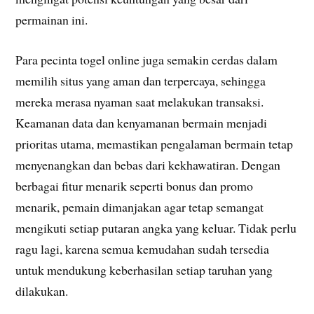
permainan ini.
Para pecinta togel online juga semakin cerdas dalam
memilih situs yang aman dan terpercaya, sehingga
mereka merasa nyaman saat melakukan transaksi.
Keamanan data dan kenyamanan bermain menjadi
prioritas utama, memastikan pengalaman bermain tetap
menyenangkan dan bebas dari kekhawatiran. Dengan
berbagai fitur menarik seperti bonus dan promo
menarik, pemain dimanjakan agar tetap semangat
mengikuti setiap putaran angka yang keluar. Tidak perlu
ragu lagi, karena semua kemudahan sudah tersedia
untuk mendukung keberhasilan setiap taruhan yang
dilakukan.