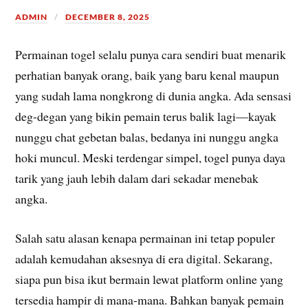
ADMIN
DECEMBER 8, 2025
Permainan togel selalu punya cara sendiri buat menarik
perhatian banyak orang, baik yang baru kenal maupun
yang sudah lama nongkrong di dunia angka. Ada sensasi
deg-degan yang bikin pemain terus balik lagi—kayak
nunggu chat gebetan balas, bedanya ini nunggu angka
hoki muncul. Meski terdengar simpel, togel punya daya
tarik yang jauh lebih dalam dari sekadar menebak
angka.
Salah satu alasan kenapa permainan ini tetap populer
adalah kemudahan aksesnya di era digital. Sekarang,
siapa pun bisa ikut bermain lewat platform online yang
tersedia hampir di mana-mana. Bahkan banyak pemain