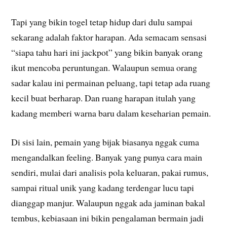
Tapi yang bikin togel tetap hidup dari dulu sampai
sekarang adalah faktor harapan. Ada semacam sensasi
“siapa tahu hari ini jackpot” yang bikin banyak orang
ikut mencoba peruntungan. Walaupun semua orang
sadar kalau ini permainan peluang, tapi tetap ada ruang
kecil buat berharap. Dan ruang harapan itulah yang
kadang memberi warna baru dalam keseharian pemain.
Di sisi lain, pemain yang bijak biasanya nggak cuma
mengandalkan feeling. Banyak yang punya cara main
sendiri, mulai dari analisis pola keluaran, pakai rumus,
sampai ritual unik yang kadang terdengar lucu tapi
dianggap manjur. Walaupun nggak ada jaminan bakal
tembus, kebiasaan ini bikin pengalaman bermain jadi