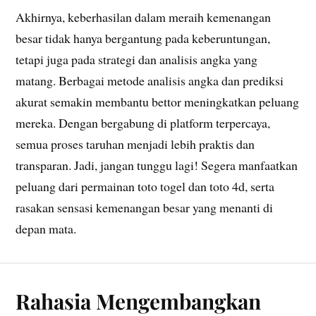
Akhirnya, keberhasilan dalam meraih kemenangan
besar tidak hanya bergantung pada keberuntungan,
tetapi juga pada strategi dan analisis angka yang
matang. Berbagai metode analisis angka dan prediksi
akurat semakin membantu bettor meningkatkan peluang
mereka. Dengan bergabung di platform terpercaya,
semua proses taruhan menjadi lebih praktis dan
transparan. Jadi, jangan tunggu lagi! Segera manfaatkan
peluang dari permainan toto togel dan toto 4d, serta
rasakan sensasi kemenangan besar yang menanti di
depan mata.
Rahasia Mengembangkan