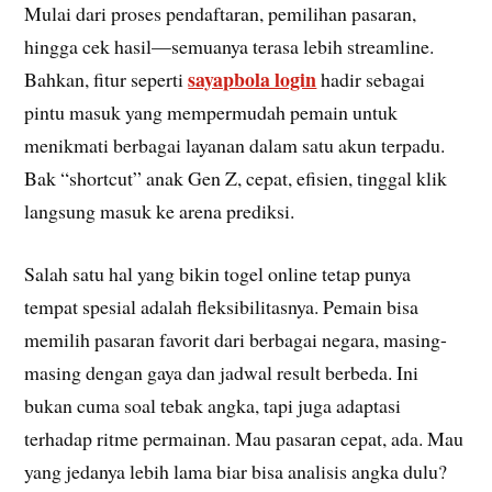
Mulai dari proses pendaftaran, pemilihan pasaran,
hingga cek hasil—semuanya terasa lebih streamline.
sayapbola login
Bahkan, fitur seperti
hadir sebagai
pintu masuk yang mempermudah pemain untuk
menikmati berbagai layanan dalam satu akun terpadu.
Bak “shortcut” anak Gen Z, cepat, efisien, tinggal klik
langsung masuk ke arena prediksi.
Salah satu hal yang bikin togel online tetap punya
tempat spesial adalah fleksibilitasnya. Pemain bisa
memilih pasaran favorit dari berbagai negara, masing-
masing dengan gaya dan jadwal result berbeda. Ini
bukan cuma soal tebak angka, tapi juga adaptasi
terhadap ritme permainan. Mau pasaran cepat, ada. Mau
yang jedanya lebih lama biar bisa analisis angka dulu?