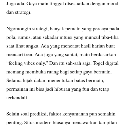
Juga ada. Gaya main tinggal disesuaikan dengan mood
dan strategi.
Ngomongin strategi, banyak pemain yang percaya pada
pola, rumus, atau sekadar intuisi yang muncul tiba-tiba
saat lihat angka. Ada yang mencatat hasil harian buat
mencari tren. Ada juga yang santai, main berdasarkan
“feeling vibes only.” Dan itu sah-sah saja. Togel digital
memang membuka ruang bagi setiap gaya bermain.
Selama bijak dalam menentukan batas bermain,
permainan ini bisa jadi hiburan yang fun dan tetap
terkendali.
Selain soal prediksi, faktor kenyamanan pun semakin
penting. Situs modern biasanya menawarkan tampilan