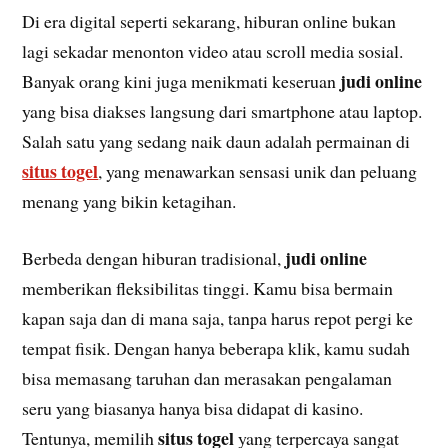
Di era digital seperti sekarang, hiburan online bukan
lagi sekadar menonton video atau scroll media sosial.
judi online
Banyak orang kini juga menikmati keseruan
yang bisa diakses langsung dari smartphone atau laptop.
Salah satu yang sedang naik daun adalah permainan di
situs togel
, yang menawarkan sensasi unik dan peluang
menang yang bikin ketagihan.
judi online
Berbeda dengan hiburan tradisional,
memberikan fleksibilitas tinggi. Kamu bisa bermain
kapan saja dan di mana saja, tanpa harus repot pergi ke
tempat fisik. Dengan hanya beberapa klik, kamu sudah
bisa memasang taruhan dan merasakan pengalaman
seru yang biasanya hanya bisa didapat di kasino.
situs togel
Tentunya, memilih
yang terpercaya sangat