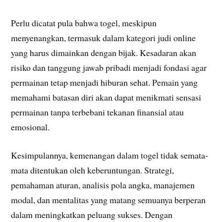
Perlu dicatat pula bahwa togel, meskipun
menyenangkan, termasuk dalam kategori judi online
yang harus dimainkan dengan bijak. Kesadaran akan
risiko dan tanggung jawab pribadi menjadi fondasi agar
permainan tetap menjadi hiburan sehat. Pemain yang
memahami batasan diri akan dapat menikmati sensasi
permainan tanpa terbebani tekanan finansial atau
emosional.
Kesimpulannya, kemenangan dalam togel tidak semata-
mata ditentukan oleh keberuntungan. Strategi,
pemahaman aturan, analisis pola angka, manajemen
modal, dan mentalitas yang matang semuanya berperan
dalam meningkatkan peluang sukses. Dengan