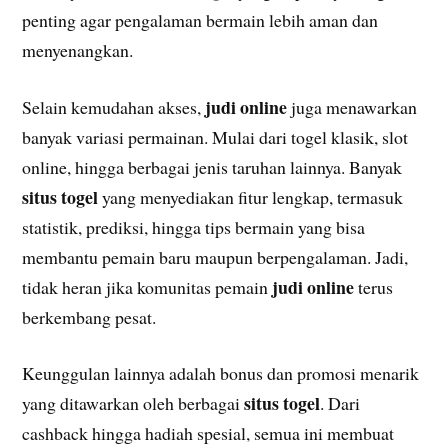
penting agar pengalaman bermain lebih aman dan
menyenangkan.
judi online
Selain kemudahan akses,
juga menawarkan
banyak variasi permainan. Mulai dari togel klasik, slot
online, hingga berbagai jenis taruhan lainnya. Banyak
situs togel
yang menyediakan fitur lengkap, termasuk
statistik, prediksi, hingga tips bermain yang bisa
membantu pemain baru maupun berpengalaman. Jadi,
judi online
tidak heran jika komunitas pemain
terus
berkembang pesat.
Keunggulan lainnya adalah bonus dan promosi menarik
situs togel
yang ditawarkan oleh berbagai
. Dari
cashback hingga hadiah spesial, semua ini membuat