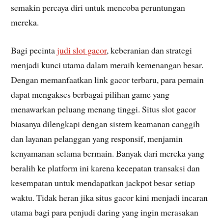
semakin percaya diri untuk mencoba peruntungan
mereka.
Bagi pecinta
judi slot gacor
, keberanian dan strategi
menjadi kunci utama dalam meraih kemenangan besar.
Dengan memanfaatkan link gacor terbaru, para pemain
dapat mengakses berbagai pilihan game yang
menawarkan peluang menang tinggi. Situs slot gacor
biasanya dilengkapi dengan sistem keamanan canggih
dan layanan pelanggan yang responsif, menjamin
kenyamanan selama bermain. Banyak dari mereka yang
beralih ke platform ini karena kecepatan transaksi dan
kesempatan untuk mendapatkan jackpot besar setiap
waktu. Tidak heran jika situs gacor kini menjadi incaran
utama bagi para penjudi daring yang ingin merasakan