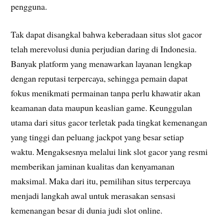
pengguna.
Tak dapat disangkal bahwa keberadaan situs slot gacor
telah merevolusi dunia perjudian daring di Indonesia.
Banyak platform yang menawarkan layanan lengkap
dengan reputasi terpercaya, sehingga pemain dapat
fokus menikmati permainan tanpa perlu khawatir akan
keamanan data maupun keaslian game. Keunggulan
utama dari situs gacor terletak pada tingkat kemenangan
yang tinggi dan peluang jackpot yang besar setiap
waktu. Mengaksesnya melalui link slot gacor yang resmi
memberikan jaminan kualitas dan kenyamanan
maksimal. Maka dari itu, pemilihan situs terpercaya
menjadi langkah awal untuk merasakan sensasi
kemenangan besar di dunia judi slot online.