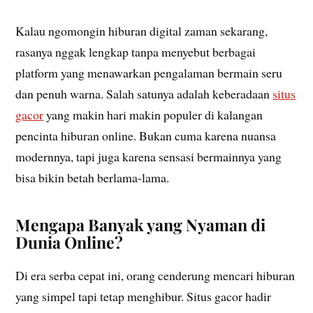
Kalau ngomongin hiburan digital zaman sekarang,
rasanya nggak lengkap tanpa menyebut berbagai
platform yang menawarkan pengalaman bermain seru
dan penuh warna. Salah satunya adalah keberadaan
situs
gacor
yang makin hari makin populer di kalangan
pencinta hiburan online. Bukan cuma karena nuansa
modernnya, tapi juga karena sensasi bermainnya yang
bisa bikin betah berlama-lama.
Mengapa Banyak yang Nyaman di
Dunia Online?
Di era serba cepat ini, orang cenderung mencari hiburan
yang simpel tapi tetap menghibur. Situs gacor hadir