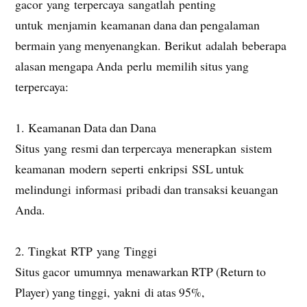
gacor yang terpercaya sangatlah penting
untuk menjamin keamanan dana dan pengalaman
bermain yang menyenangkan. Berikut adalah beberapa
alasan mengapa Anda perlu memilih situs yang
terpercaya:
1. Keamanan Data dan Dana
Situs yang resmi dan terpercaya menerapkan sistem
keamanan modern seperti enkripsi SSL untuk
melindungi informasi pribadi dan transaksi keuangan
Anda.
2. Tingkat RTP yang Tinggi
Situs gacor umumnya menawarkan RTP (Return to
Player) yang tinggi, yakni di atas 95%,