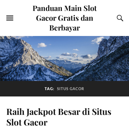
Panduan Main Slot
Gacor Gratis dan
Berbayar
TAG:
SITUS GACOR
Raih Jackpot Besar di Situs
Slot Gacor