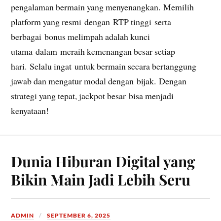
pengalaman bermain yang menyenangkan. Memilih
platform yang resmi dengan RTP tinggi serta
berbagai bonus melimpah adalah kunci
utama dalam meraih kemenangan besar setiap
hari. Selalu ingat untuk bermain secara bertanggung
jawab dan mengatur modal dengan bijak. Dengan
strategi yang tepat, jackpot besar bisa menjadi
kenyataan!
Dunia Hiburan Digital yang
Bikin Main Jadi Lebih Seru
ADMIN
SEPTEMBER 6, 2025