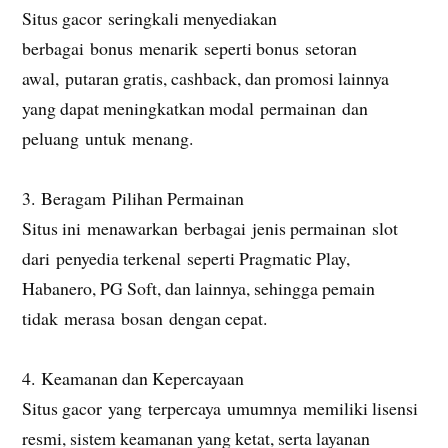
Situs gacor seringkali menyediakan
berbagai bonus menarik seperti bonus setoran
awal, putaran gratis, cashback, dan promosi lainnya
yang dapat meningkatkan modal permainan dan
peluang untuk menang.
3. Beragam Pilihan Permainan
Situs ini menawarkan berbagai jenis permainan slot
dari penyedia terkenal seperti Pragmatic Play,
Habanero, PG Soft, dan lainnya, sehingga pemain
tidak merasa bosan dengan cepat.
4. Keamanan dan Kepercayaan
Situs gacor yang terpercaya umumnya memiliki lisensi
resmi, sistem keamanan yang ketat, serta layanan