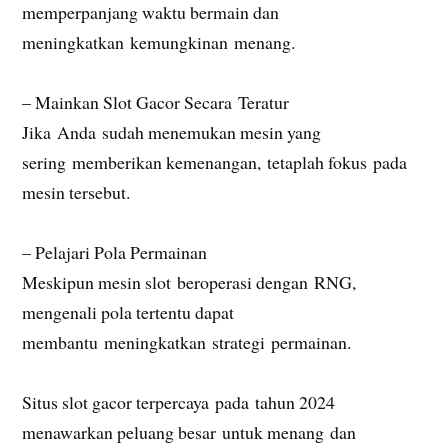
memperpanjang waktu bermain dan
meningkatkan kemungkinan menang.
– Mainkan Slot Gacor Secara Teratur
Jika Anda sudah menemukan mesin yang
sering memberikan kemenangan, tetaplah fokus pada
mesin tersebut.
– Pelajari Pola Permainan
Meskipun mesin slot beroperasi dengan RNG,
mengenali pola tertentu dapat
membantu meningkatkan strategi permainan.
Situs slot gacor terpercaya pada tahun 2024
menawarkan peluang besar untuk menang dan