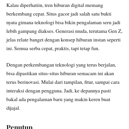
Kalau diperhatiin, tren hiburan digital memang
berkembang cepat. Situs gacor jadi salah satu bukti
nyata gimana teknologi bisa bikin pengalaman seru jadi
lebih gampang diakses. Generasi muda, terutama Gen Z,
jelas relate banget dengan konsep hiburan instan seperti
ini. Semua serba cepat, praktis, tapi tetap fun.
Dengan perkembangan teknologi yang terus berjalan,
bisa dipastikan situs-situs hiburan semacam ini akan
terus berinovasi. Mulai dari tampilan, fitur, sampai cara
interaksi dengan pengguna. Jadi, ke depannya pasti
bakal ada pengalaman baru yang makin keren buat
dijajal.
Penutup