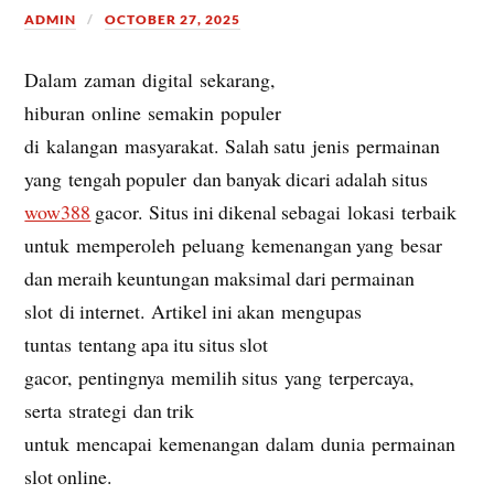
ADMIN
OCTOBER 27, 2025
Dalam zaman digital sekarang,
hiburan online semakin populer
di kalangan masyarakat. Salah satu jenis permainan
yang tengah populer dan banyak dicari adalah situs
wow388
gacor. Situs ini dikenal sebagai lokasi terbaik
untuk memperoleh peluang kemenangan yang besar
dan meraih keuntungan maksimal dari permainan
slot di internet. Artikel ini akan mengupas
tuntas tentang apa itu situs slot
gacor, pentingnya memilih situs yang terpercaya,
serta strategi dan trik
untuk mencapai kemenangan dalam dunia permainan
slot online.