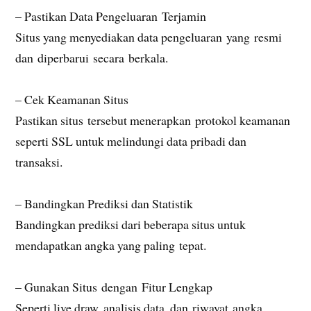
– Pastikan Data Pengeluaran Terjamin
Situs yang menyediakan data pengeluaran yang resmi
dan diperbarui secara berkala.
– Cek Keamanan Situs
Pastikan situs tersebut menerapkan protokol keamanan
seperti SSL untuk melindungi data pribadi dan
transaksi.
– Bandingkan Prediksi dan Statistik
Bandingkan prediksi dari beberapa situs untuk
mendapatkan angka yang paling tepat.
– Gunakan Situs dengan Fitur Lengkap
Seperti live draw, analisis data, dan riwayat angka