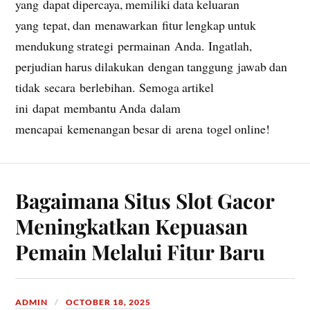
yang dapat dipercaya, memiliki data keluaran
yang tepat, dan menawarkan fitur lengkap untuk
mendukung strategi permainan Anda. Ingatlah,
perjudian harus dilakukan dengan tanggung jawab dan
tidak secara berlebihan. Semoga artikel
ini dapat membantu Anda dalam
mencapai kemenangan besar di arena togel online!
Bagaimana Situs Slot Gacor
Meningkatkan Kepuasan
Pemain Melalui Fitur Baru
ADMIN
OCTOBER 18, 2025