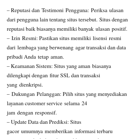
– Reputasi dan Testimoni Pengguna: Periksa ulasan
dari pengguna lain tentang situs tersebut. Situs dengan
reputasi baik biasanya memiliki banyak ulasan positif.
– Izin Resmi: Pastikan situs memiliki lisensi resmi
dari lembaga yang berwenang agar transaksi dan data
pribadi Anda tetap aman.
– Keamanan Sistem: Situs yang aman biasanya
dilengkapi dengan fitur SSL dan transaksi
yang dienkripsi.
– Dukungan Pelanggan: Pilih situs yang menyediakan
layanan customer service selama 24
jam dengan responsif.
– Update Data dan Prediksi: Situs
gacor umumnya memberikan informasi terbaru