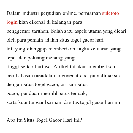
Dalam industri perjudian online, permainan
suletoto
login
kian dikenal di kalangan para
penggemar taruhan. Salah satu aspek utama yang dicari
oleh para pemain adalah situs togel gacor hari
ini, yang dianggap memberikan angka keluaran yang
tepat dan peluang menang yang
tinggi setiap harinya. Artikel ini akan memberikan
pembahasan mendalam mengenai apa yang dimaksud
dengan situs togel gacor, ciri-ciri situs
gacor, panduan memilih situs terbaik,
serta keuntungan bermain di situs togel gacor hari ini.
Apa Itu Situs Togel Gacor Hari Ini?