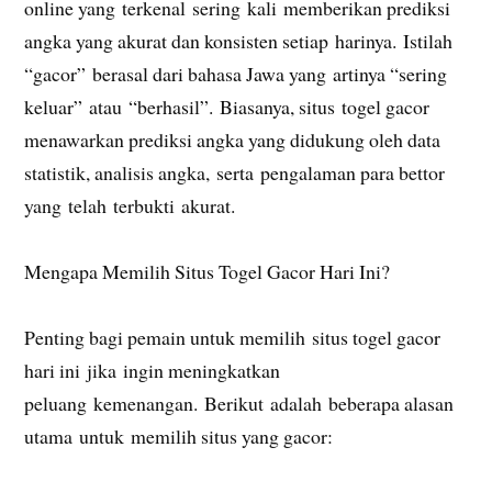
online yang terkenal sering kali memberikan prediksi
angka yang akurat dan konsisten setiap harinya. Istilah
“gacor” berasal dari bahasa Jawa yang artinya “sering
keluar” atau “berhasil”. Biasanya, situs togel gacor
menawarkan prediksi angka yang didukung oleh data
statistik, analisis angka, serta pengalaman para bettor
yang telah terbukti akurat.
Mengapa Memilih Situs Togel Gacor Hari Ini?
Penting bagi pemain untuk memilih situs togel gacor
hari ini jika ingin meningkatkan
peluang kemenangan. Berikut adalah beberapa alasan
utama untuk memilih situs yang gacor: