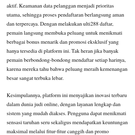
aktif. Keamanan data pelanggan menjadi prioritas
utama, sehingga proses pendaftaran berlangsung aman
dan terpercaya. Dengan melakukan ulti288 daftar,
pemain langsung membuka peluang untuk menikmati
berbagai bonus menarik dan promosi eksklusif yang
hanya tersedia di platform ini. Tak heran jika banyak
pemain berbondong-bondong mendaftar setiap harinya,
karena mereka tahu bahwa peluang meraih kemenangan
besar sangat terbuka lebar.
Kesimpulannya, platform ini menyajikan inovasi terbaru
dalam dunia judi online, dengan layanan lengkap dan
sistem yang mudah diakses. Pengguna dapat menikmati
sensasi taruhan seru sekaligus mendapatkan keuntungan
maksimal melalui fitur-fitur canggih dan promo