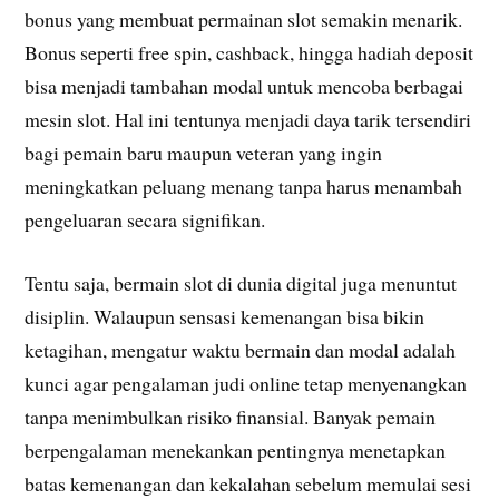
bonus yang membuat permainan slot semakin menarik.
Bonus seperti free spin, cashback, hingga hadiah deposit
bisa menjadi tambahan modal untuk mencoba berbagai
mesin slot. Hal ini tentunya menjadi daya tarik tersendiri
bagi pemain baru maupun veteran yang ingin
meningkatkan peluang menang tanpa harus menambah
pengeluaran secara signifikan.
Tentu saja, bermain slot di dunia digital juga menuntut
disiplin. Walaupun sensasi kemenangan bisa bikin
ketagihan, mengatur waktu bermain dan modal adalah
kunci agar pengalaman judi online tetap menyenangkan
tanpa menimbulkan risiko finansial. Banyak pemain
berpengalaman menekankan pentingnya menetapkan
batas kemenangan dan kekalahan sebelum memulai sesi