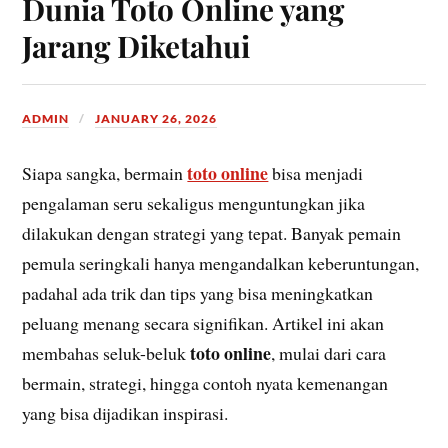
Dunia Toto Online yang
Jarang Diketahui
ADMIN
JANUARY 26, 2026
toto online
Siapa sangka, bermain
bisa menjadi
pengalaman seru sekaligus menguntungkan jika
dilakukan dengan strategi yang tepat. Banyak pemain
pemula seringkali hanya mengandalkan keberuntungan,
padahal ada trik dan tips yang bisa meningkatkan
peluang menang secara signifikan. Artikel ini akan
toto online
membahas seluk-beluk
, mulai dari cara
bermain, strategi, hingga contoh nyata kemenangan
yang bisa dijadikan inspirasi.