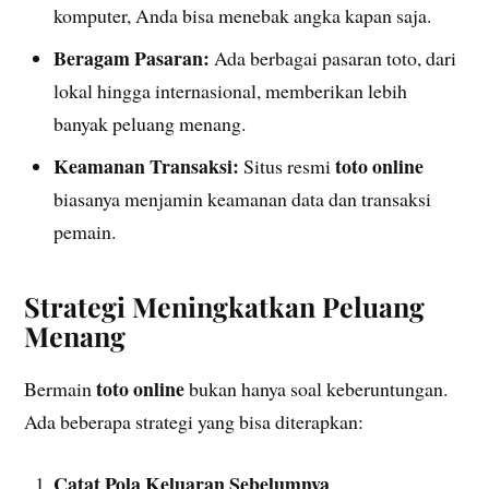
komputer, Anda bisa menebak angka kapan saja.
Beragam Pasaran:
Ada berbagai pasaran toto, dari
lokal hingga internasional, memberikan lebih
banyak peluang menang.
Keamanan Transaksi:
toto online
Situs resmi
biasanya menjamin keamanan data dan transaksi
pemain.
Strategi Meningkatkan Peluang
Menang
toto online
Bermain
bukan hanya soal keberuntungan.
Ada beberapa strategi yang bisa diterapkan:
Catat Pola Keluaran Sebelumnya