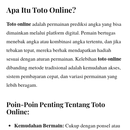
Apa Itu Toto Online?
Toto online
adalah permainan prediksi angka yang bisa
dimainkan melalui platform digital. Pemain bertugas
menebak angka atau kombinasi angka tertentu, dan jika
tebakan tepat, mereka berhak mendapatkan hadiah
toto online
sesuai dengan aturan permainan. Kelebihan
dibanding metode tradisional adalah kemudahan akses,
sistem pembayaran cepat, dan variasi permainan yang
lebih beragam.
Poin-Poin Penting Tentang Toto
Online:
Kemudahan Bermain:
Cukup dengan ponsel atau