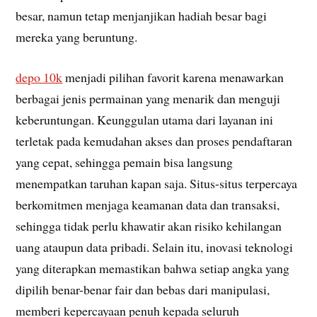
besar, namun tetap menjanjikan hadiah besar bagi
mereka yang beruntung.
depo 10k
menjadi pilihan favorit karena menawarkan
berbagai jenis permainan yang menarik dan menguji
keberuntungan. Keunggulan utama dari layanan ini
terletak pada kemudahan akses dan proses pendaftaran
yang cepat, sehingga pemain bisa langsung
menempatkan taruhan kapan saja. Situs-situs terpercaya
berkomitmen menjaga keamanan data dan transaksi,
sehingga tidak perlu khawatir akan risiko kehilangan
uang ataupun data pribadi. Selain itu, inovasi teknologi
yang diterapkan memastikan bahwa setiap angka yang
dipilih benar-benar fair dan bebas dari manipulasi,
memberi kepercayaan penuh kepada seluruh