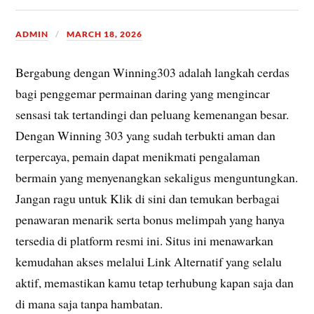
ADMIN
MARCH 18, 2026
Bergabung dengan Winning303 adalah langkah cerdas
bagi penggemar permainan daring yang mengincar
sensasi tak tertandingi dan peluang kemenangan besar.
Dengan Winning 303 yang sudah terbukti aman dan
terpercaya, pemain dapat menikmati pengalaman
bermain yang menyenangkan sekaligus menguntungkan.
Jangan ragu untuk Klik di sini dan temukan berbagai
penawaran menarik serta bonus melimpah yang hanya
tersedia di platform resmi ini. Situs ini menawarkan
kemudahan akses melalui Link Alternatif yang selalu
aktif, memastikan kamu tetap terhubung kapan saja dan
di mana saja tanpa hambatan.